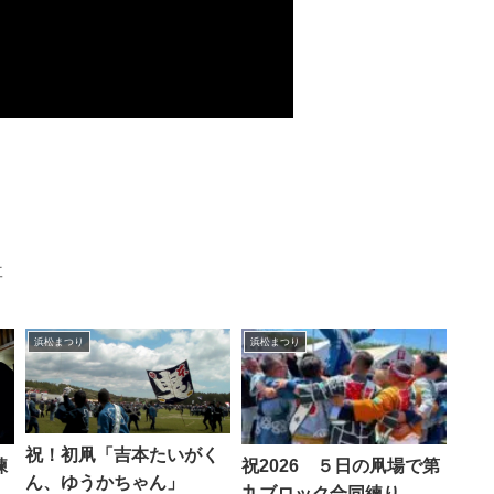
事
浜松まつり
浜松まつり
祝！初凧「吉本たいがく
練
祝2026 ５日の凧場で第
ん、ゆうかちゃん」
ん
九ブロック合同練り