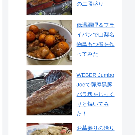
の二段盛り
低温調理＆フラ
イパンで山梨名
物鳥もつ煮を作
ってみた
WEBER Jumbo
Joeで薩摩黒豚
バラ塊をじっく
りと焼いてみ
た！
お墓参りの帰り