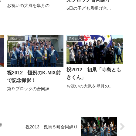
お祝いの大凧を皐月の...
5日の子ども凧揚げ合...
浜松まつり
浜松まつり
祝2012 初凧「寺島とも
祝2012 恒例のK-MIX前
きくん」
で記念撮影！
お祝いの大凧を皐月の...
第９ブロックの合同練...
撮
祝2013 曳馬５町合同練り