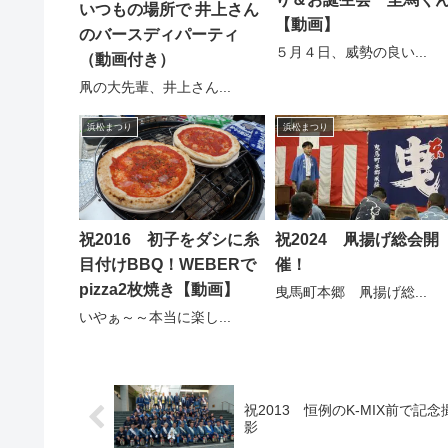
いつもの場所で 井上さん
【動画】
のバースディパーティ
５月４日、威勢の良い...
（動画付き）
凧の大先輩、井上さん...
浜松まつり
浜松まつり
祝2016 初子をダシに糸
祝2024 凧揚げ総会開
目付けBBQ！WEBERで
催！
pizza2枚焼き【動画】
曳馬町本郷 凧揚げ総...
いやぁ～～本当に楽し...
祝2013 恒例のK-MIX前で記念
影