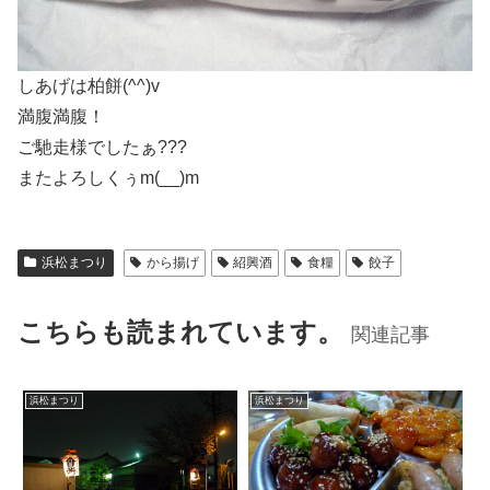
しあげは柏餅(^^)v
満腹満腹！
ご馳走様でしたぁ???
またよろしくぅm(__)m
浜松まつり
から揚げ
紹興酒
食糧
餃子
こちらも読まれています。
関連記事
浜松まつり
浜松まつり