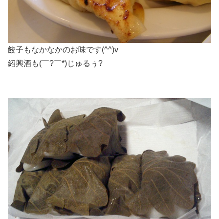
餃子もなかなかのお味です(^^)v
紹興酒も(￣?￣*)じゅるぅ?