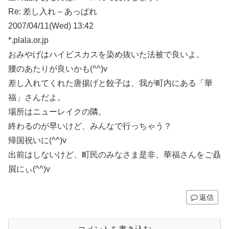
Re: 差し入れ – あっぱれ
2007/04/11(Wed) 13:42
*.plala.or.jp
おみやげはハイビスカスを染め抜いた法被で良いよ。
腰のあたりが良いかも(^^)v
差し入れてくれた唐揚げと餃子は、我が町内にある「華
福」さんだよ。
場所はニューレイクの隣。
終わるのが早いけど、みんなで行っちゃう？
帰国祝いに(^^)v
出前はしないけど、町民のみなさま是非、華福さんをご贔
屓にぃ(^^)v
返信