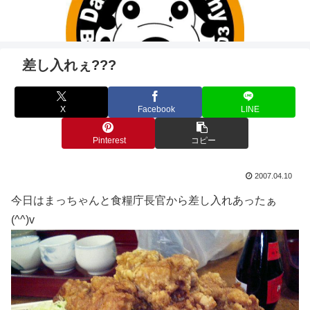
差し入れぇ???
X
Facebook
LINE
Pinterest
コピー
2007.04.10
今日はまっちゃんと食糧庁長官から差し入れあったぁ
(^^)v