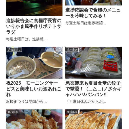
進捗確認会で食糧のメニュ
ーを吟味してみる！
進捗報告会に食糧庁長官の
毎週土曜日は進捗確認...
いりかま風手作りポテトサ
ラダ
毎週土曜日は、進捗報...
浜松まつり
食べ歩き
祝2025 モーニングサー
悪友襲来も夏目食堂の餃子
ビスと美味しいお酒あれこ
で撃退！_(＿△＿)ノ彡☆ギ
れ
ャハハハ!バンバン!!
浜松まつりは早朝から...
「月曜日休みだからお...
食べ歩き
食べ歩き