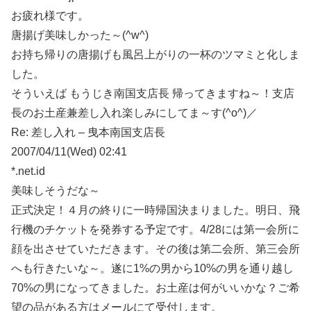
お疲れ様です。
唐揚げ美味しかった～(^w^)
お持ち帰りの唐揚げも風呂上がりの一杯のツマミと化しま
した。
そういえば もうじき南国支店長 帰ってきますね～！支店
長のお土産兼差し入れ楽しみにしてま～す(^o^)／
Re: 差し入れ – 曳本南国支店長
2007/04/11(Wed) 02:41
*.net.id
美味しそうだな～
正式決定！４月の終りに一時帰国決まりました。明日、飛
行機のチケットを発券する予定です。4/28には第一会所に
顔を出させていただきます。その後は第二会所、第三会所
へも行きたいな～。遂に1%の男から10%の男を通り越し
70%の男になってきました。お土産は何がいいかな？ご希
望の品がある方はメールにて受付します。