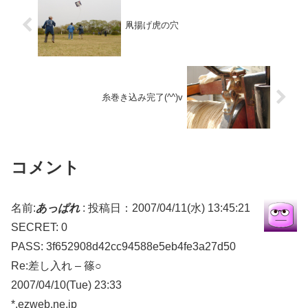
凧揚げ虎の穴
糸巻き込み完了(^^)v
コメント
名前:
あっぱれ
:
投稿日：2007/04/11(水) 13:45:21
SECRET: 0
PASS: 3f652908d42cc94588e5eb4fe3a27d50
Re:差し入れ – 篠○
2007/04/10(Tue) 23:33
*.ezweb.ne.jp