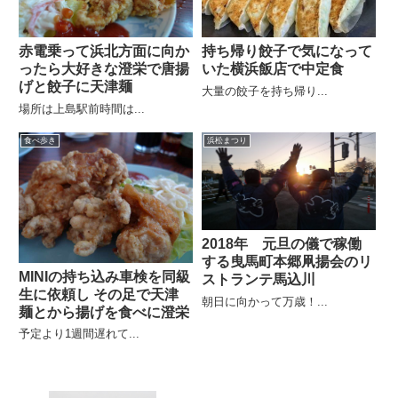
赤電乗って浜北方面に向か
持ち帰り餃子で気になって
ったら大好きな澄栄で唐揚
いた横浜飯店で中定食
げと餃子に天津麺
大量の餃子を持ち帰り...
場所は上島駅前時間は...
食べ歩き
浜松まつり
2018年 元旦の儀で稼働
する曳馬町本郷凧揚会のリ
MINIの持ち込み車検を同級
ストランテ馬込川
生に依頼し その足で天津
朝日に向かって万歳！...
麺とから揚げを食べに澄栄
予定より1週間遅れて...