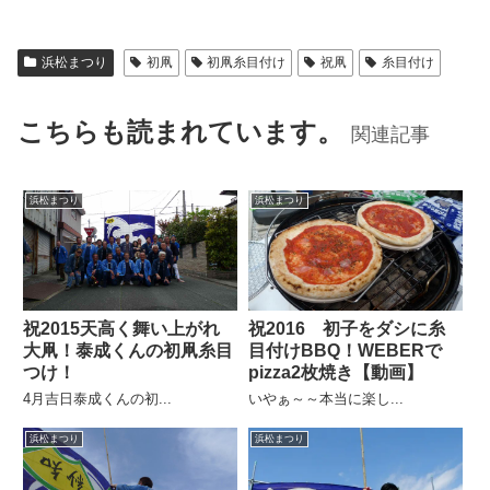
浜松まつり
初凧
初凧糸目付け
祝凧
糸目付け
こちらも読まれています。
関連記事
浜松まつり
浜松まつり
祝2015天高く舞い上がれ
祝2016 初子をダシに糸
大凧！泰成くんの初凧糸目
目付けBBQ！WEBERで
つけ！
pizza2枚焼き【動画】
4月吉日泰成くんの初...
いやぁ～～本当に楽し...
浜松まつり
浜松まつり