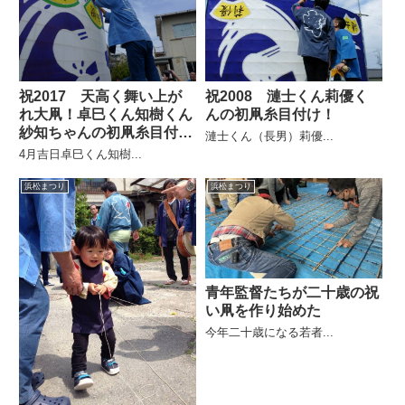
祝2017 天高く舞い上が
祝2008 漣士くん莉優く
れ大凧！卓巳くん知樹くん
んの初凧糸目付け！
紗知ちゃんの初凧糸目付
漣士くん（長男）莉優...
け！
4月吉日卓巳くん知樹...
浜松まつり
浜松まつり
青年監督たちが二十歳の祝
い凧を作り始めた
今年二十歳になる若者...