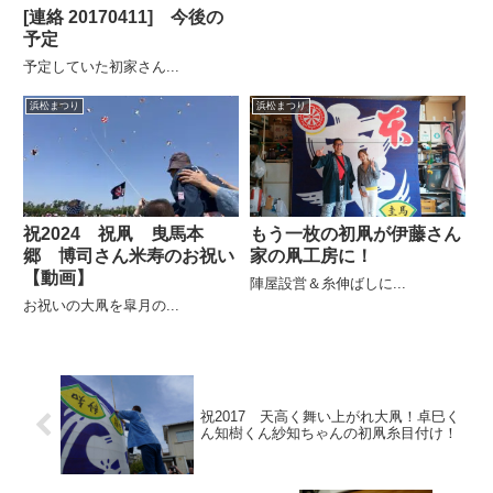
[連絡 20170411] 今後の
予定
予定していた初家さん...
浜松まつり
浜松まつり
祝2024 祝凧 曳馬本
もう一枚の初凧が伊藤さん
郷 博司さん米寿のお祝い
家の凧工房に！
【動画】
陣屋設営＆糸伸ばしに...
お祝いの大凧を皐月の...
祝2017 天高く舞い上がれ大凧！卓巳く
ん知樹くん紗知ちゃんの初凧糸目付け！