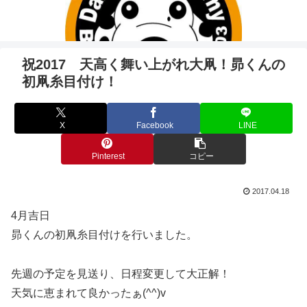
祝2017 天高く舞い上がれ大凧！昴くんの
初凧糸目付け！
X
Facebook
LINE
Pinterest
コピー
2017.04.18
4月吉日
昴くんの初凧糸目付けを行いました。
先週の予定を見送り、日程変更して大正解！
天気に恵まれて良かったぁ(^^)v