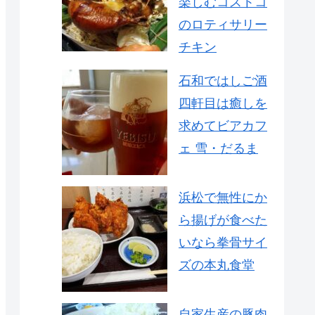
楽しむコストコ
のロティサリー
チキン
石和ではしご酒
四軒目は癒しを
求めてビアカフ
ェ 雪・だるま
浜松で無性にか
ら揚げが食べた
いなら拳骨サイ
ズの本丸食堂
自家生産の豚肉