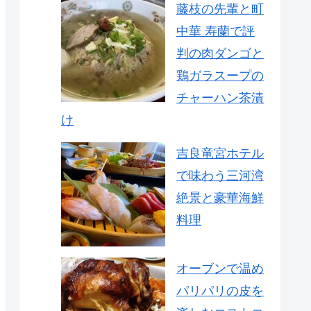
藤枝の先輩と町
中華 寿蘭で評
判の肉ダンゴと
鶏ガラスープの
チャーハン茶漬
け
吉良竜宮ホテル
で味わう三河湾
絶景と豪華海鮮
料理
オーブンで温め
パリパリの皮を