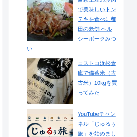
で美味しいトン
テキを食べに都
田の老舗 ヘル
シーポークみつ
い
コストコ浜松倉
庫で備蓄米（古
古米）10kgを買
ってみた
YouTubeチャン
ネル「じゅるぅ
旅」を始めまし