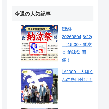
今週の人気記事
[連絡
20260804]8/22(
土)15:00～郷友
会 納涼祭 開
催！
祝2009 大翔く
んの糸目付け！