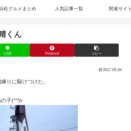
浜松グルメまとめ
人気記事一覧
関連サイ
昴晴くん
LINE
Pinterest
コピー
2017.05.04
初練りに駆けつけた。
(^^)v