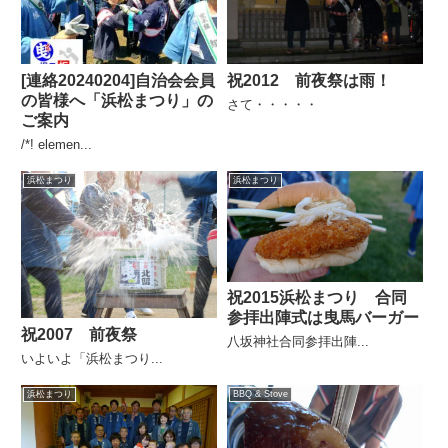
[連絡20240204]自治会会員
祝2012 前夜祭は雨！
の皆様へ「浜松まつり」の
さて・・・・・
ご案内
/*! elemen...
浜松まつり
浜松まつり
祝2015浜松まつり 合同
参拝出陣式は曳馬バーガー
祝2007 前夜祭
八坂神社合同参拝出陣...
いよいよ「浜松まつり...
浜松まつり
BBQ & Stove