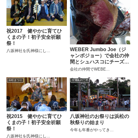
祝2017 健やかに育てひ
くまの子！初子安全祈願
祭！
WEBER Jumbo Joe（ジ
八坂神社を氏神様にし...
ャンボジョー）で会社の仲
間とシュハスコにチーズフ
ォンデュ
会社の仲間でWEBE...
浜松まつり
生活あれこれ
祝2015 健やかに育てひ
八坂神社のお祭りは浜松の
くまの子！初子安全祈願
秋祭りの始まり
祭！
今年も年番がやってき...
八坂神社を氏神様にし...