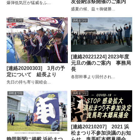
友会納涼祭開催のご案内
爆弾低気圧が猛威をふ...
盛夏の候、益々御健勝...
浜松まつり
浜松まつり
[連絡20221224] 2023年度
元旦の儀のご案内 事務局
[連絡20200303] 3月の予
長
定について 組長より
各部幹事より回付され...
先日の持ち寄り親睦会...
浜松まつり
浜松まつり
[連絡20210207] 2021 浜
松まつり不参加決議のお知
静岡新聞に掲載 浜松まつ
らせ 曳馬町本郷凧揚会