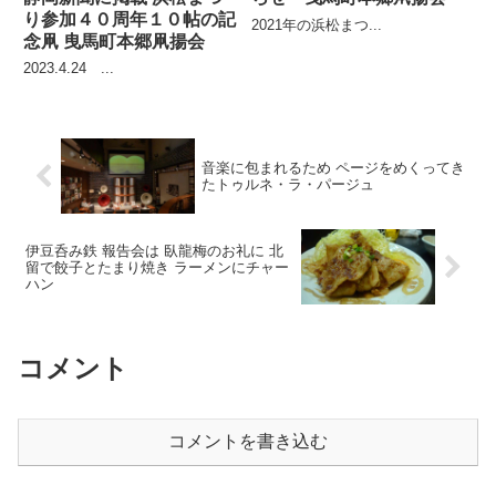
り参加４０周年１０帖の記
2021年の浜松まつ...
念凧 曳馬町本郷凧揚会
2023.4.24 ...
音楽に包まれるため ページをめくってき
たトゥルネ・ラ・パージュ
伊豆呑み鉄 報告会は 臥龍梅のお礼に 北
留で餃子とたまり焼き ラーメンにチャー
ハン
コメント
コメントを書き込む