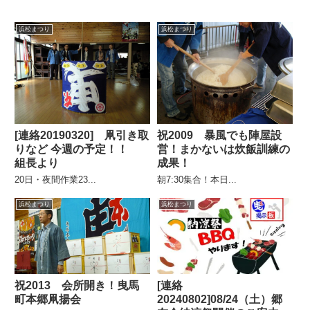
浜松まつり
浜松まつり
[連絡20190320] 凧引き取
祝2009 暴風でも陣屋設
りなど 今週の予定！！
営！まかないは炊飯訓練の
組長より
成果！
20日・夜間作業23...
朝7:30集合！本日...
浜松まつり
浜松まつり
祝2013 会所開き！曳馬
[連絡
町本郷凧揚会
20240802]08/24（土）郷