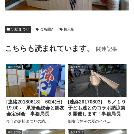
浜松まつり
会所開き
掲示板
こちらも読まれています。
関連記事
浜松まつり
浜松まつり
[連絡20180618] 6/24(日)
[連絡20170803] ８／１９
19:00 - 凧揚会総会と郷友
子ども連とのコラボ納涼祭
会定例会 事務局長
を開催します！事務局長
今年の浜松まつりの締...
郷友会恒例の夏のイベ...
浜松まつり
浜松まつり