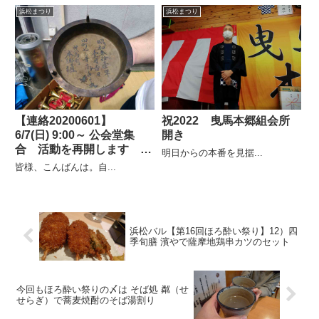
浜松まつり
浜松まつり
【連絡20200601】
祝2022 曳馬本郷組会所
6/7(日) 9:00～ 公会堂集
開き
合 活動を再開します 事
明日からの本番を見据...
務局長
皆様、こんばんは。自...
浜松バル【第16回ほろ酔い祭り】12）四
季旬膳 濱やで薩摩地鶏串カツのセット
今回もほろ酔い祭りの〆は そば処 粼（せ
せらぎ）で蕎麦焼酎のそば湯割り