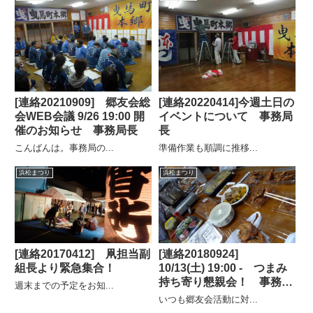
[連絡20210909] 郷友会総
[連絡20220414]今週土日の
会WEB会議 9/26 19:00 開
イベントについて 事務局
催のお知らせ 事務局長
長
こんばんは。事務局の...
準備作業も順調に推移...
浜松まつり
浜松まつり
[連絡20170412] 凧担当副
[連絡20180924]
組長より緊急集合！
10/13(土) 19:00 - つまみ
持ち寄り懇親会！ 事務局
週末までの予定をお知...
長
いつも郷友会活動に対...