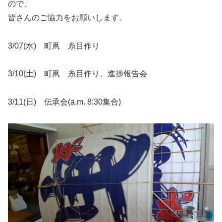
ので、
皆さんのご協力をお願いします。
3/07(水) 町凧 糸目作り
3/10(土) 町凧 糸目作り、進捗報告会
3/11(日) 伝承会(a.m. 8:30集合)