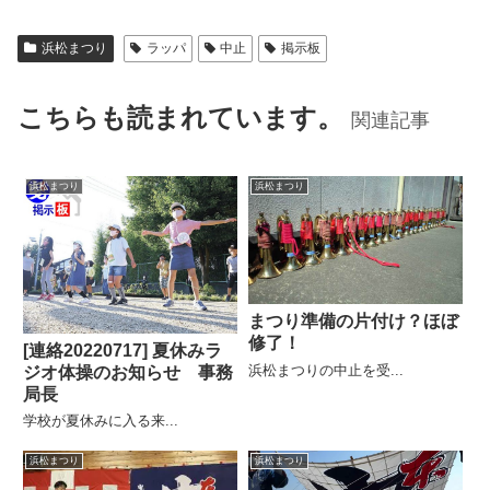
浜松まつり
ラッパ
中止
掲示板
こちらも読まれています。
関連記事
浜松まつり
浜松まつり
まつり準備の片付け？ほぼ
修了！
[連絡20220717] 夏休みラ
浜松まつりの中止を受...
ジオ体操のお知らせ 事務
局長
学校が夏休みに入る来...
浜松まつり
浜松まつり