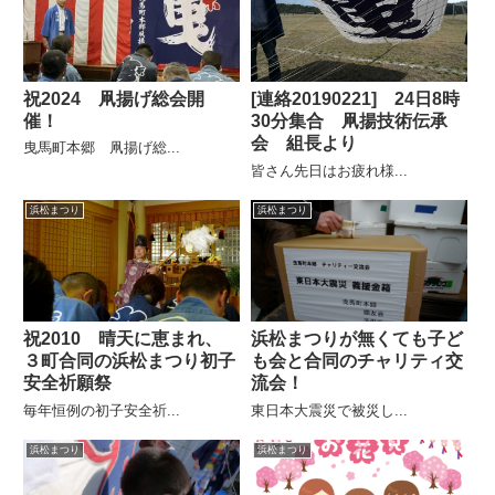
祝2024 凧揚げ総会開
[連絡20190221] 24日8時
催！
30分集合 凧揚技術伝承
会 組長より
曳馬町本郷 凧揚げ総...
皆さん先日はお疲れ様...
浜松まつり
浜松まつり
祝2010 晴天に恵まれ、
浜松まつりが無くても子ど
３町合同の浜松まつり初子
も会と合同のチャリティ交
安全祈願祭
流会！
毎年恒例の初子安全祈...
東日本大震災で被災し...
浜松まつり
浜松まつり