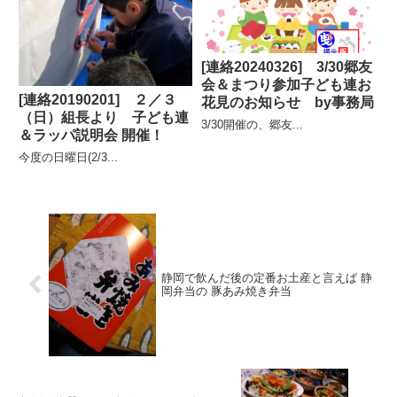
[連絡20240326] 3/30郷友
会＆まつり参加子ども連お
[連絡20190201] ２／３
花見のお知らせ by事務局
（日）組長より 子ども連
3/30開催の、郷友...
＆ラッパ説明会 開催！
今度の日曜日(2/3...
静岡で飲んだ後の定番お土産と言えば 静
岡弁当の 豚あみ焼き弁当