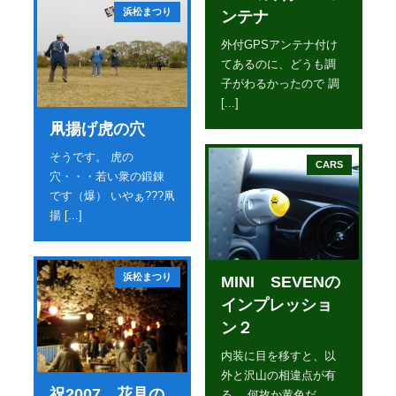
浜松まつり
ンテナ
外付GPSアンテナ付け
てあるのに、どうも調
子がわるかったので 調
[...]
凧揚げ虎の穴
そうです。 虎の
CARS
穴・・・若い衆の鍛錬
です（爆） いやぁ???凧
揚 [...]
浜松まつり
MINI SEVENの
インプレッショ
ン２
内装に目を移すと、以
外と沢山の相違点が有
祝2007 花見の
る。 何故か黄色だ