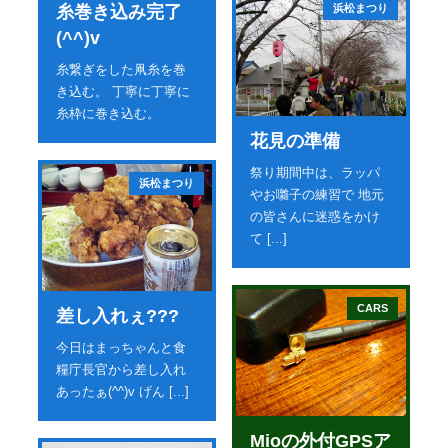
浜松まつり
糸巻き込み完了
(^^)v
糸繋ぎをした凧糸を巻
き込む。 丁寧に丁寧に
糸枠に巻き込む。
花見の準備
祭り期間中は、ラッパ
浜松まつり
やお囃子の練習で 地元
の皆さんに迷惑をかけ
て [...]
CARS
差し入れぇ???
今日はまっちゃんと食
糧庁長官から差し入れ
あったぁ(^^)v げん [...]
Mioの外付GPSア