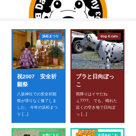
浜松まつり
dog & cats
祝2007 安全祈
ブラと日向ぼっ
願祭
こ
八坂神社での安全祈願
雨降りはイヤだね
祭が滞りなく修了しま
ぇ????。 でも、晴れた
した。 今年の浜松まつ
近くの空き地で日向ぼ
り [...]
っ [...]
お気に入り
生活あれこれ