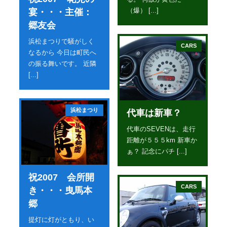
（爆） [...]
宴・・・主催：
郷友会
浜松まつりで騒がしく
CARS
なるから 今日は町民へ
の振る舞いです。 近隣
[...]
浜松まつり
代車は新車？
代車のSEVENは、走行
距離が５５５km 新車か
ぁ？ 記念にパチ [...]
祝2007 会所開
CARS
き・・・曳馬本
郷
提灯に灯がともり、い