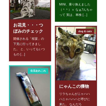
MINI、乗り換えました
（＾＾）ｖ なぁ?んちゃ
って 実は、車検 [...]
お花見・・・つ
ぼみのチェック
dog & cats
開催される「桜宴」の
下見に行ってきまし
た。 と、いってもいつ
もの [...]
生活あれこれ
にゃんこの獲物
リラちゃんがニャハハ
ハニャハハハと呼びに
来た。 なんだろ