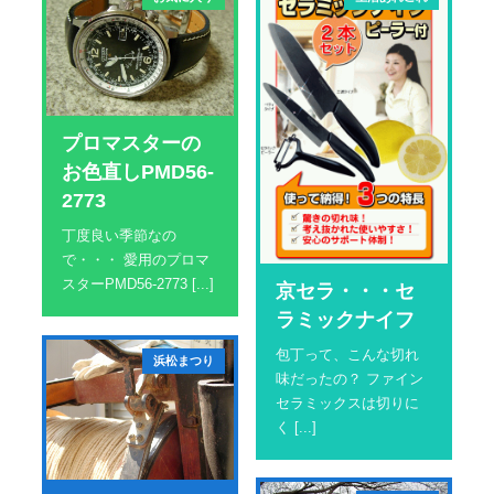
プロマスターの
お色直しPMD56-
2773
丁度良い季節なの
で・・・ 愛用のプロマ
スターPMD56-2773 [...]
京セラ・・・セ
ラミックナイフ
包丁って、こんな切れ
浜松まつり
味だったの？ ファイン
セラミックスは切りに
く [...]