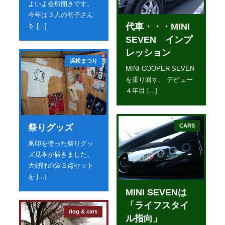
よいよ会所開きです。
今年は３人の初子さん
代車・・・MINI
を [...]
SEVEN インプ
レッション
浜松まつり
MINI COOPER SEVEN
を乗り回す。 デビュー
４年目 [...]
CARS
祭りグッズ
凧印を使った祭りグッ
ズ見本が届きました。
大好評の袋３点セット
を [...]
MINI SEVENは
「ライフスタイ
dog & cats
ル指向」