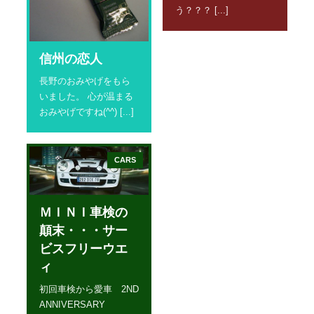
う？？？ [...]
信州の恋人
長野のおみやげをもら
いました。 心が温まる
おみやげですね(^^) [...]
CARS
ＭＩＮＩ車検の
顛末・・・サー
ビスフリーウエ
ィ
初回車検から愛車 2ND
ANNIVERSARY