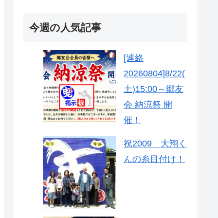
今週の人気記事
[連絡
20260804]8/22(
土)15:00～郷友
会 納涼祭 開
催！
祝2009 大翔く
んの糸目付け！