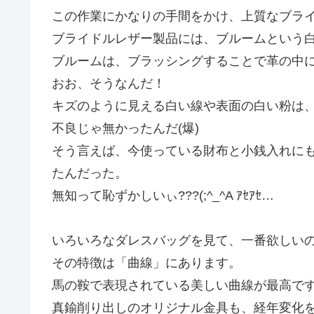
この作業にかなりの手間をかけ、上質なブラ
ブライドルレザー製品には、ブルームという
ブルームは、ブラッシングすることで革の中
おお、そうなんだ！
キズのように見える白い線や表面の白い粉は
不良じゃ無かったんだ(爆)
そう言えば、今使っている財布と小銭入れにも
たんだった。
無知って恥ずかしいぃ???(;^_^A ｱｾｱｾ…
いろいろなダレスバッグを見て、一番欲しい
その特徴は「曲線」にあります。
馬の鞍で表現されている美しい曲線が最高で
真鍮削り出しのオリジナル金具も、経年変化