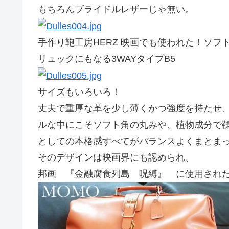
もちろんブライドルレザーじゃ無い。
手作り鞄工房HERZ 映画でも使われた！ソフ
リュックにもなる3WAYタイプB5
サイズもいろいろ！
丈夫で重厚な革を少し薄くかつ強度を持たせ
ルな中にこそソフト角の丸みや、植物成分で
としての本格感すべてがバランスよくまとま
そのデザインは映画界にも認められ、
邦画 『金融腐食列島 呪縛』 に使用され