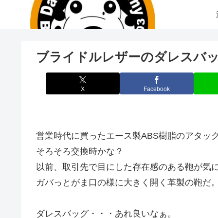
ブライドルレザーのダレスバ
X
Facebook
営業時代に買ったエース製ABS樹脂のアタッ
そろそろ交換時かな？
以前、取引先で目にした存在感のある鞄が気
ガバっとがま口の様に大きく開く革製の鞄だ
ダレスバッグ・・・あれ良いなぁ。