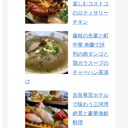
楽しむコストコ
のロティサリー
チキン
藤枝の先輩と町
中華 寿蘭で評
判の肉ダンゴと
鶏ガラスープの
チャーハン茶漬
け
吉良竜宮ホテル
で味わう三河湾
絶景と豪華海鮮
料理