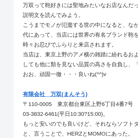
万双って鞄好きには聖地みたいなお店なんだ
説明文を読んでみよう。
こうまでモノが氾濫する世の中になると、な
代にあって、当店には世界の有名ブランド鞄
時々お忍びでふらりと来店されます。
当店は、東京上野のアメ横の雑踏に紛れるお
しても他に類を見ない品質の高さを自負し、
おお、頑固一徹・・・良いね(^^)v
有限会社 万双(まんそう)
〒110-0005 東京都台東区上野6丁目4番7号
03-3832-6461(平日10:30?15:00)。
もっと安いのでも良いけど、それならソフト
と、言うことで、HERZとMOMOにあった。