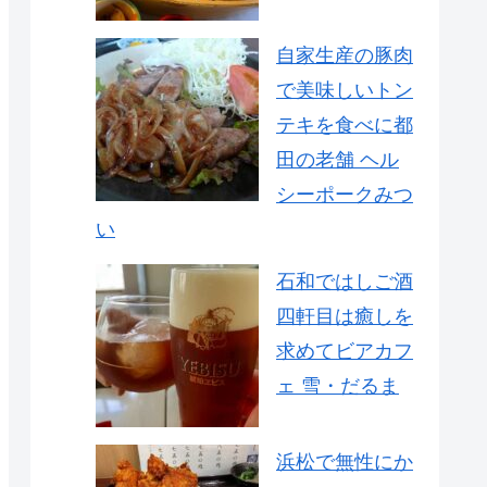
自家生産の豚肉
で美味しいトン
テキを食べに都
田の老舗 ヘル
シーポークみつ
い
石和ではしご酒
四軒目は癒しを
求めてビアカフ
ェ 雪・だるま
浜松で無性にか