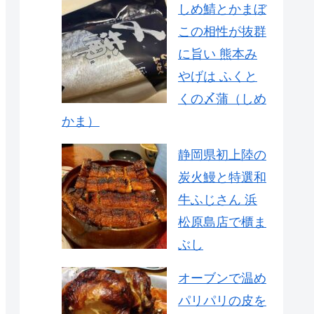
しめ鯖とかまぼ
この相性が抜群
に旨い 熊本み
やげは ふくと
くの〆蒲（しめ
かま）
静岡県初上陸の
炭火鰻と特選和
牛ふじさん 浜
松原島店で櫃ま
ぶし
オーブンで温め
パリパリの皮を