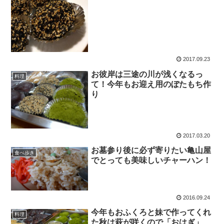
2017.09.23
お彼岸は三途の川が浅くなるっ
料理
て！今年もお迎え用のぼたもち作
り
2017.03.20
お墓参り後に必ず寄りたい亀山屋
食べ歩き
でとっても美味しいチャーハン！
2016.09.24
今年もおふくろと妹で作ってくれ
料理
た秋は萩が咲くので「おはぎ」