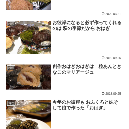
2020.03.21
お彼岸になると必ず作ってくれる
料理
のは 萩の季節だから おはぎ
2019.09.26
創作おはぎおはぎは 粒あんとき
料理
なこのマリアージュ
2018.09.25
今年のお彼岸も おふくろと妹そ
料理
して娘で作った「おはぎ」