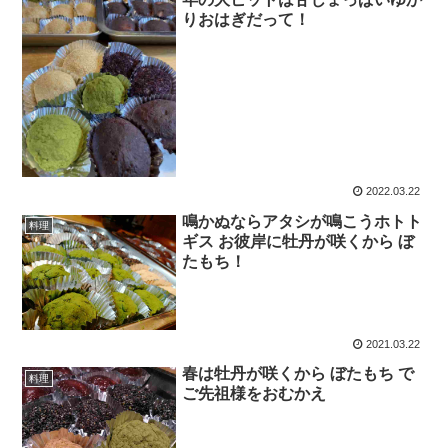
りおはぎだって！
2022.03.22
鳴かぬならアタシが鳴こうホトト
料理
ギス お彼岸に牡丹が咲くから ぼ
たもち！
2021.03.22
春は牡丹が咲くから ぼたもち で
料理
ご先祖様をおむかえ