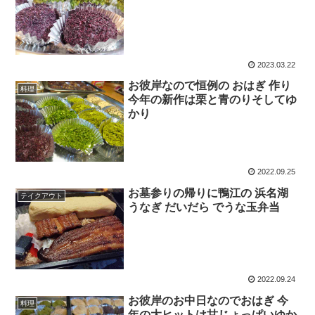
2023.03.22
お彼岸なので恒例の おはぎ 作り
料理
今年の新作は栗と青のりそしてゆ
かり
2022.09.25
お墓参りの帰りに鴨江の 浜名湖
テイクアウト
うなぎ だいだら でうな玉弁当
2022.09.24
お彼岸のお中日なのでおはぎ 今
料理
年の大ヒットは甘じょっぱいゆか