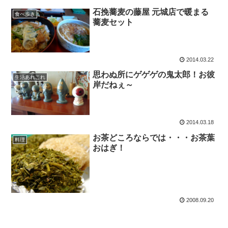
石挽蕎麦の藤屋 元城店で暖まる
食べ歩き
蕎麦セット
2014.03.22
思わぬ所にゲゲゲの鬼太郎！お彼
生活あれこれ
岸だねぇ～
2014.03.18
お茶どころならでは・・・お茶葉
料理
おはぎ！
2008.09.20