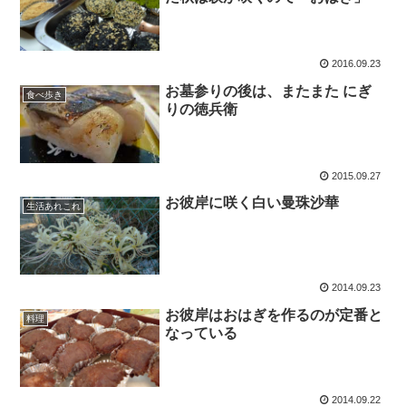
2016.09.23
お墓参りの後は、またまた にぎ
食べ歩き
りの徳兵衛
2015.09.27
お彼岸に咲く白い曼珠沙華
生活あれこれ
2014.09.23
お彼岸はおはぎを作るのが定番と
料理
なっている
2014.09.22