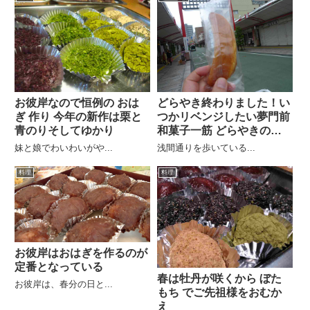
お彼岸なので恒例の おは
どらやき終わりました！い
ぎ 作り 今年の新作は栗と
つかリベンジしたい夢門前
青のりそしてゆかり
和菓子一筋 どらやきの河
内屋
妹と娘でわいわいがや...
浅間通りを歩いている...
料理
料理
お彼岸はおはぎを作るのが
定番となっている
春は牡丹が咲くから ぼた
お彼岸は、春分の日と...
もち でご先祖様をおむか
え