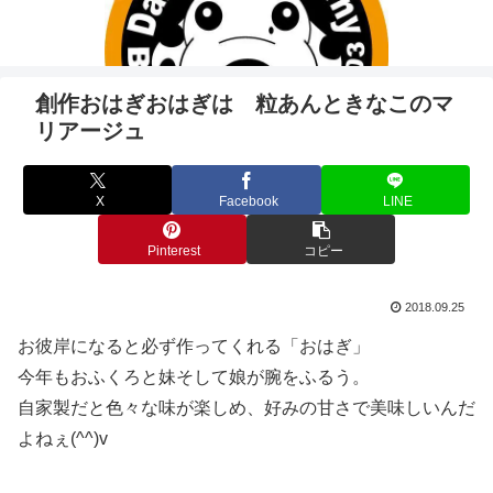
創作おはぎおはぎは 粒あんときなこのマ
リアージュ
X
Facebook
LINE
Pinterest
コピー
2018.09.25
お彼岸になると必ず作ってくれる「おはぎ」
今年もおふくろと妹そして娘が腕をふるう。
自家製だと色々な味が楽しめ、好みの甘さで美味しいんだ
よねぇ(^^)v