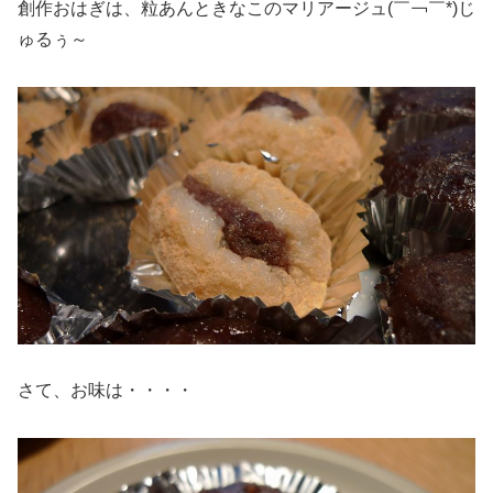
創作おはぎは、粒あんときなこのマリアージュ(￣￢￣*)じ
ゅるぅ～
さて、お味は・・・・