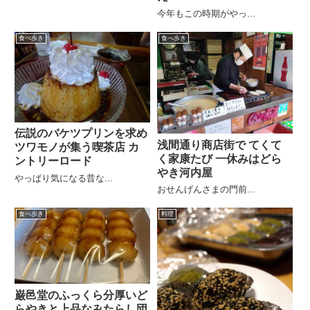
今年もこの時期がやっ...
食べ歩き
食べ歩き
伝説のバケツプリンを求め
浅間通り商店街で てくて
ツワモノが集う喫茶店 カ
く家康たび 一休みはどら
ントリーロード
やき河内屋
やっぱり気になる昔な...
おせんげんさまの門前...
食べ歩き
料理
巌邑堂のふっくら分厚いど
らやきと上品なみたらし団