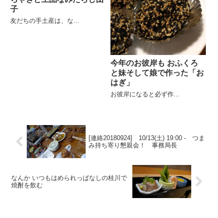
子
友だちの手土産は、な...
今年のお彼岸も おふくろ
と妹そして娘で作った「お
はぎ」
お彼岸になると必ず作...
[連絡20180924] 10/13(土) 19:00 - つま
み持ち寄り懇親会！ 事務局長
なんか いつもはめられっぱなしの桂川で
焼酎を飲む