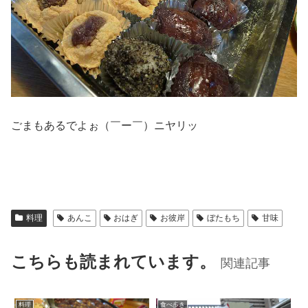
ごまもあるでよぉ（￣ー￣）ニヤリッ
料理
あんこ
おはぎ
お彼岸
ぼたもち
甘味
こちらも読まれています。
関連記事
料理
食べ歩き