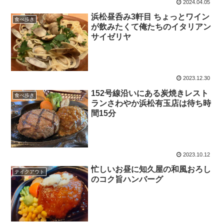
2024.04.05
浜松昼呑み3軒目 ちょっとワイン
食べ歩き
が飲みたくて俺たちのイタリアン
サイゼリヤ
2023.12.30
152号線沿いにある炭焼きレスト
食べ歩き
ランさわやか浜松有玉店は待ち時
間15分
2023.10.12
忙しいお昼に知久屋の和風おろし
テイクアウト
のコク旨ハンバーグ