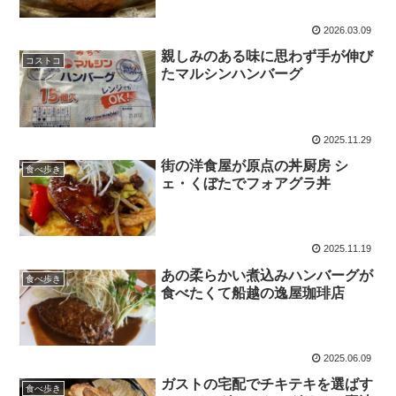
2026.03.09
親しみのある味に思わず手が伸び
コストコ
たマルシンハンバーグ
2025.11.29
街の洋食屋が原点の丼厨房 シ
食べ歩き
ェ・くぼたでフォアグラ丼
2025.11.19
あの柔らかい煮込みハンバーグが
食べ歩き
食べたくて船越の逸屋珈琲店
2025.06.09
ガストの宅配でチキテキを選ばす
食べ歩き