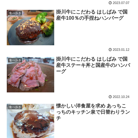
2023.07.07
掛川牛にこだわる はしばみ で国
食べ歩き
産牛100％の手捏ねハンバーグ
2023.01.12
掛川牛にこだわる はしばみ で国
食べ歩き
産牛ステーキ丼と国産牛のハンバ
ーグ
2022.10.24
懐かしい洋食屋を求め あっちこ
食べ歩き
っちのキッチン泉で日替わりラン
チ