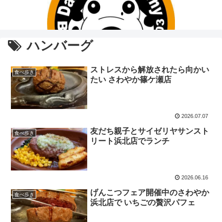
ハンバーグ
ストレスから解放されたら向かい
食べ歩き
たい さわやか篠ケ瀬店
2026.07.07
友だち親子とサイゼリヤサンスト
食べ歩き
リート浜北店でランチ
2026.06.16
げんこつフェア開催中のさわやか
食べ歩き
浜北店で いちごの贅沢パフェ