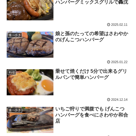
ハンバーグミックスグリルで轟沈
2025.02.11
娘と孫のたっての希望はさわやか
食べ歩き
のげんこつハンバーグ
2025.01.22
乗せて焼くだけ 5分で出来るグリ
料理
ルパンで簡単ハンバーグ
2024.12.14
いちご狩りで満腹でも げんこつ
食べ歩き
ハンバーグを食べにさわやか和合
店