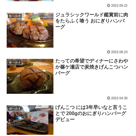
2022.09.22
ジュラシックワールド鑑賞前に肉
食べ歩き
をたらふく喰う おにぎりハンバ
ーグ
2022.08.23
たっての希望でディナーにさわや
食べ歩き
か篠ケ瀬店で炭焼きげんこつハン
バーグ
2022.04.30
げんこつ には3年早いなと言うこ
食べ歩き
とで 200gのおにぎりハンバーグ
デビュー