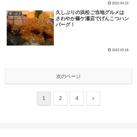
2022.04.15
久しぶりの浜松ご当地グルメは
食べ歩き
さわやか篠ケ瀬店でげんこつハン
バーグ！
2022.03.18
次のページ
1
2
4