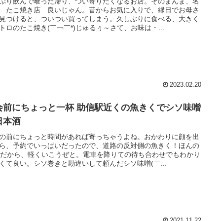
ぷり飲んで喰った帰り、つい寄りたくなるお店。そのまんま、名
 たこ焼き店 良いじゃん。昔からお気に入りで、縁日でお母さ
見つけると、ついつい買ってしまう。久しぶりに食べる、大きく
トロのたこ焼き(￣￢￣*)じゅるぅ～さて、お味は・...
2023.02.20
会前にちょっと一杯 助信駅近くの魚きくでシソ味噌
日本酒
の前にちょっと時間があれば寄っちゃうよね。おかわりに顔を出
ら、予約でいっぱいだったので、道路の反対側の魚きく！ほんの
分だから、軽くいこうぜと。電車を降りての待ち合わせでもわかり
くて良い。シソ巻きと勘違いして頼んだシソ味噌(￣...
2021.11.22