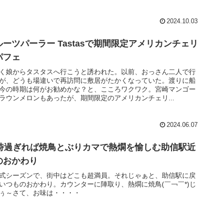
2024.10.03
ルーツパーラー Tastasで期間限定アメリカンチェリ
パフェ
く娘からタスタスへ行こうと誘われた。以前、おっさん二人で行
が、どうも場違いで再訪問に敷居がたかくなっていた。渡りに船
今の時期は何がお勧めかな？と、こころワクワク。宮崎マンゴー
ラウンメロンもあったが、期間限定のアメリカンチェリ...
2024.06.07
5時過ぎれば焼鳥とぶりカマで熱燗を愉しむ助信駅近
のおかわり
式シーズンで、街中はどこも超満員。それじゃぁと、助信駅に戻
いつものおかわり。カウンターに陣取り、熱燗に焼鳥(￣￢￣*)じ
ぅ～さて、お味は・・・・