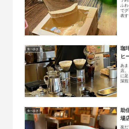
予約
ふわ
でグ
表す
珈琲
食べ歩き
ヒ
あま
店。
に足
深煎
助信
食べ歩き
場
友だ