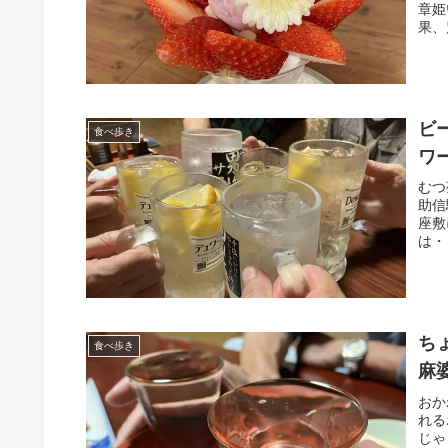
章姫
果、
ビ
食べ歩き
ワ
むつ
助信
座敷
は・
ち
食べ歩き
麻
おか
れる
じゃ