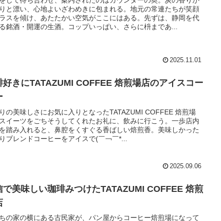
をして待ち合わせ、案内されたのはカウンターの奥。炭の香りが
りと漂い、心地よいざわめきに包まれる。地元の常連たちが笑顔
ラスを傾け、あたたかい空気がここにはある。先ずは、静岡を代
る銘酒・開運の生酒。コップいっぱい、さらに枡まであ...
2025.11.01
好きにTATAZUMI COFFEE 焙煎場店のアイスコー
ー
りの美味しさにお気に入りとなったTATAZUMI COFFEE 焙煎場
スイーツをごちそうしてくれたお礼に、飲みに行こう。一歩店内
を踏み入れると、鼻腔をくすぐる香ばしい焙煎香。美味しかった
りブレンドコーヒーをアイスで(￣￢￣*...
2025.09.06
で美味しい珈琲みつけたTATAZUMI COFFEE 焙煎
店
ちの家の横にある古民家が、パン屋からコーヒー焙煎場になって