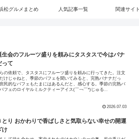
浜松グルメまとめ
人気記事一覧
関連サイ
誕生会のフルーツ盛りを頼みにタスタスで今はバナ
だって
らの依頼で、タスタスにフルーツ盛りを頼みに行ってきた。注文
だけじゃねと、季節のパフェを聞いてみると、完熟バナナだっ
庶民的なパフェもたまにはあるんだと、感心する。季節の完熟バ
パフェのロイヤルミルクティーアイス(￣￢￣*)じゅる...
2026.07.03
きとり おかわりで香ばしさと気取らない幸せの開運
ざけ