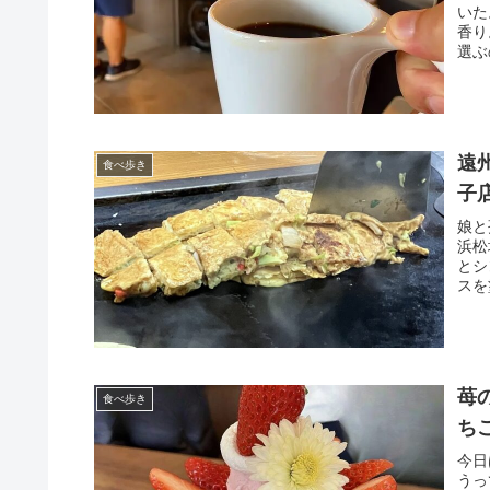
いた
香り
選ぶ
遠
食べ歩き
子
娘と
浜松
とシ
スを
苺
食べ歩き
ち
今日
うっ