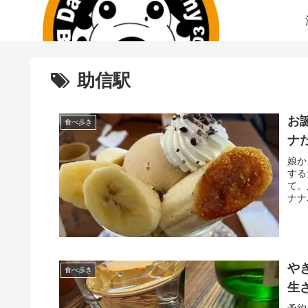
助信駅
お
食べ歩き
ナ
娘か
する
て。
ナナ
や
食べ歩き
生