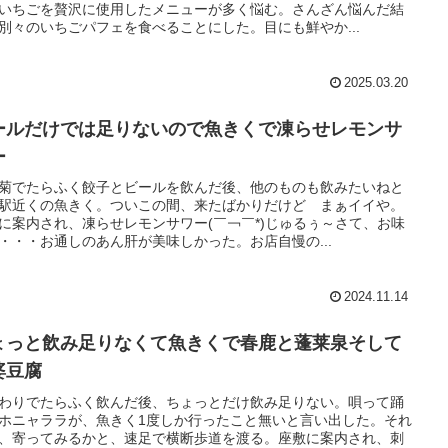
いちごを贅沢に使用したメニューが多く悩む。さんざん悩んだ結
別々のいちごパフェを食べることにした。目にも鮮やか...
2025.03.20
ールだけでは足りないので魚きくで凍らせレモンサ
ー
菊でたらふく餃子とビールを飲んだ後、他のものも飲みたいねと
駅近くの魚きく。ついこの間、来たばかりだけど まぁイイや。
に案内され、凍らせレモンサワー(￣￢￣*)じゅるぅ～さて、お味
・・・お通しのあん肝が美味しかった。お店自慢の...
2024.11.14
ょっと飲み足りなくて魚きくで春鹿と蓬莱泉そして
婆豆腐
わりでたらふく飲んだ後、ちょっとだけ飲み足りない。唄って踊
ホニャララが、魚きく1度しか行ったこと無いと言い出した。それ
、寄ってみるかと、速足で横断歩道を渡る。座敷に案内され、刺