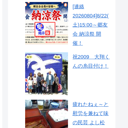
[連絡
20260804]8/22(
土)15:00～郷友
会 納涼祭 開
催！
祝2009 大翔く
んの糸目付け！
疲れたねぇ～と
慰労を兼ねて味
の民芸 よし松