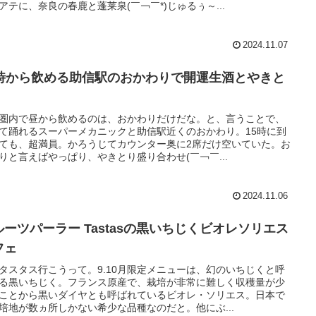
アテに、奈良の春鹿と蓬莱泉(￣￢￣*)じゅるぅ～...
2024.11.07
5時から飲める助信駅のおかわりで開運生酒とやきと
圏内で昼から飲めるのは、おかわりだけだな。と、言うことで、
て踊れるスーパーメカニックと助信駅近くのおかわり。15時に到
ても、超満員。かろうじてカウンター奥に2席だけ空いていた。お
りと言えばやっぱり、やきとり盛り合わせ(￣￢￣...
2024.11.06
ルーツパーラー Tastasの黒いちじくビオレソリエス
フェ
タスタス行こうって。9.10月限定メニューは、幻のいちじくと呼
る黒いちじく。フランス原産で、栽培が非常に難しく収穫量が少
ことから黒いダイヤとも呼ばれているビオレ・ソリエス。日本で
培地が数ヵ所しかない希少な品種なのだと。他にぶ...