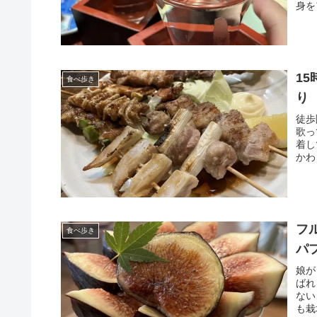
身を
1
食べ歩き
り
徒歩
歌っ
着し
かわ
フ
食べ歩き
パ
娘が
ばれ
ない
も栽