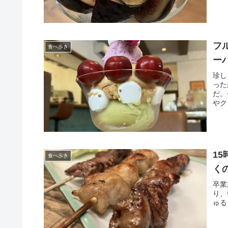
フ
食べ歩き
ー
珍し
った
だ。
やク
1
食べ歩き
く
卒業
り、
ゅる