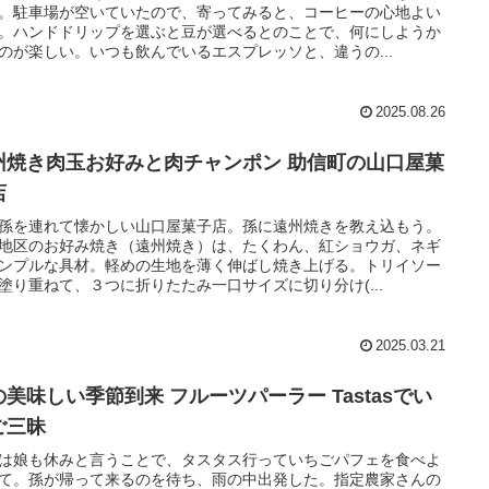
。駐車場が空いていたので、寄ってみると、コーヒーの心地よい
。ハンドドリップを選ぶと豆が選べるとのことで、何にしようか
のが楽しい。いつも飲んでいるエスプレッソと、違うの...
2025.08.26
州焼き肉玉お好みと肉チャンポン 助信町の山口屋菓
店
孫を連れて懐かしい山口屋菓子店。孫に遠州焼きを教え込もう。
地区のお好み焼き（遠州焼き）は、たくわん、紅ショウガ、ネギ
ンプルな具材。軽めの生地を薄く伸ばし焼き上げる。トリイソー
塗り重ねて、３つに折りたたみ一口サイズに切り分け(...
2025.03.21
の美味しい季節到来 フルーツパーラー Tastasでい
ご三昧
は娘も休みと言うことで、タスタス行っていちごパフェを食べよ
て。孫が帰って来るのを待ち、雨の中出発した。指定農家さんの