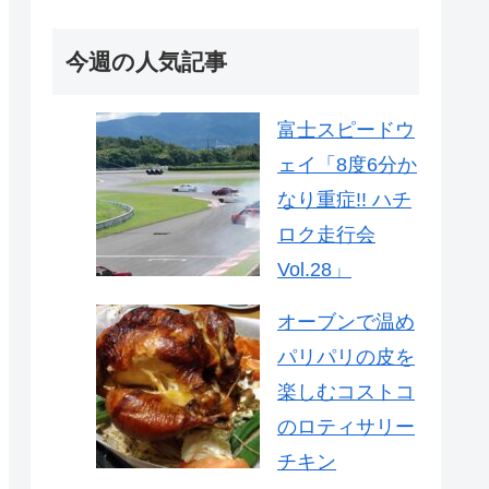
今週の人気記事
富士スピードウ
ェイ「8度6分か
なり重症!! ハチ
ロク走行会
Vol.28」
オーブンで温め
パリパリの皮を
楽しむコストコ
のロティサリー
チキン