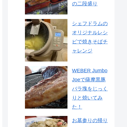
の二段盛り
シェフドラムの
オリジナルレシ
ピで焼きそばチ
ャレンジ
WEBER Jumbo
Joeで薩摩黒豚
バラ塊をじっく
りと焼いてみ
た！
お墓参りの帰り