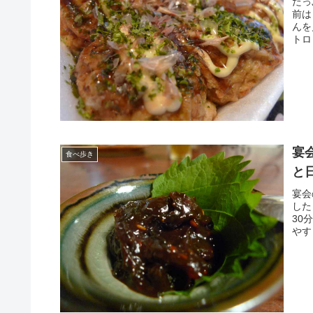
たっ
前は
んを
トロ
宴
食べ歩き
と
宴会
した
30
やす