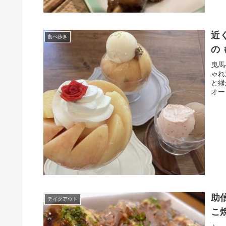
近
食べ歩き
の
曳馬
ゃれ
と縁
オー
助
テイクアウト
こ