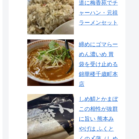
道に梅香苑でチ
ャーハン・元祖
ラーメンセット
締めにゴマらー
めん濃いめ 胃
袋を受け止める
錦華楼千歳町本
店
しめ鯖とかまぼ
この相性が抜群
に旨い 熊本み
やげは ふくと
くの〆蒲（しめ