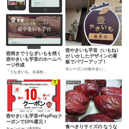
壺やきいも芋音（いもね）
壺焼きでうなぎいもを焼く
が いかしたデザインの看
壺やきいも芋音のホームペ
板でパワーアップ！
ージ作成
今シーズンの壺やきい...
「うなぎいも」を浜松...
壺やきいも
壺やきいも
壺やきいも芋音×PayPayク
ーポンで10%還元！
食べきりサイズの なうな
キャンペーン内容Pa...