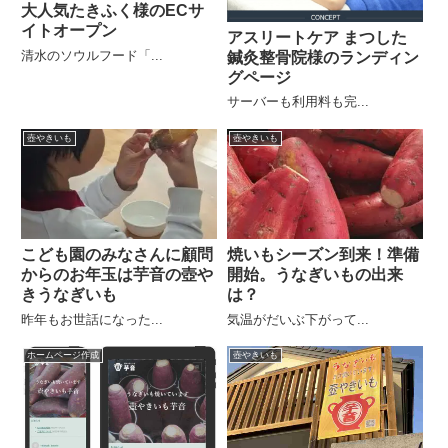
大人気たきふく様のECサ
イトオープン
アスリートケア まつした
清水のソウルフード「...
鍼灸整骨院様のランディン
グページ
サーバーも利用料も完...
壺やきいも
壺やきいも
こども園のみなさんに顧問
焼いもシーズン到来！準備
からのお年玉は芋音の壺や
開始。うなぎいもの出来
きうなぎいも
は？
昨年もお世話になった...
気温がだいぶ下がって...
ホームページ作成
壺やきいも