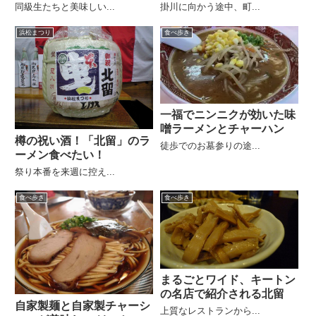
同級生たちと美味しい...
掛川に向かう途中、町...
浜松まつり
食べ歩き
一福でニンニクが効いた味
噌ラーメンとチャーハン
樽の祝い酒！「北留」のラ
徒歩でのお墓参りの途...
ーメン食べたい！
祭り本番を来週に控え...
食べ歩き
食べ歩き
まるごとワイド、キートン
の名店で紹介される北留
自家製麺と自家製チャーシ
上質なレストランから...