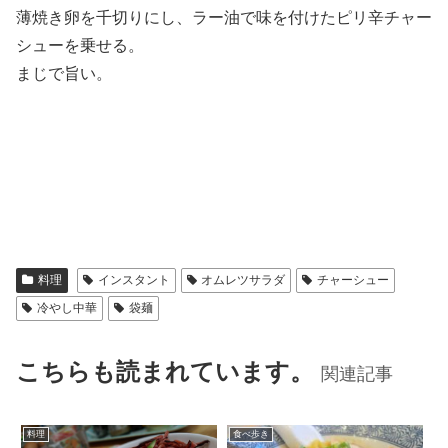
薄焼き卵を千切りにし、ラー油で味を付けたピリ辛チャー
シューを乗せる。
まじで旨い。
料理
インスタント
オムレツサラダ
チャーシュー
冷やし中華
袋麺
こちらも読まれています。
関連記事
料理
食べ歩き