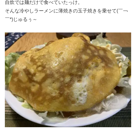
自炊では麺だけで食べていたっけ。
そんな冷やしラーメンに薄焼きの玉子焼きを乗せて(￣￢
￣*)じゅるぅ～