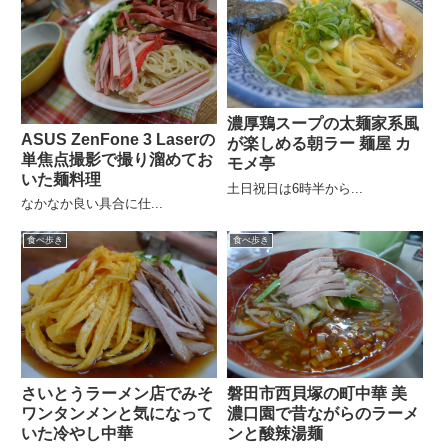
濃厚鶏スープの太麺家系風
ASUS ZenFone 3 Laserの
が楽しめる朝ラー 麺屋 カ
単焦点撮影で撮り溜めてお
モメ亭
いた麺料理
土日祝日は6時半から...
なかなか良い具合に仕...
食べ歩き
食べ歩き
さいとうラーメン店でみそ
磐田市西貝塚の町中華 美
ワンタンメンと気になって
濃口園で昔ながらのラーメ
いた冷やし中華
ンと酸辣湯麺