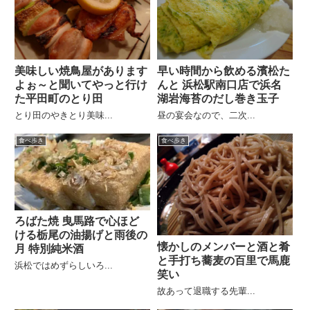
美味しい焼鳥屋があります
早い時間から飲める濱松た
よぉ～と聞いてやっと行け
んと 浜松駅南口店で浜名
た平田町のとり田
湖岩海苔のだし巻き玉子
とり田のやきとり美味...
昼の宴会なので、二次...
食べ歩き
食べ歩き
ろばた焼 曳馬路で心ほど
ける栃尾の油揚げと雨後の
懐かしのメンバーと酒と肴
月 特別純米酒
と手打ち蕎麦の百里で馬鹿
浜松ではめずらしいろ...
笑い
故あって退職する先輩...