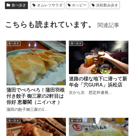
食べ歩き
オムレツサラダ
ホッピー
浜松飲み歩き
こちらも読まれています。
関連記事
食べ歩き
食べ歩き
迷路の様な地下に潜って新
年会「穴GURA」浜松店
蒲田でべろべろ！蒲田羽根
次から次 想定外連発...
付き餃子 御三家の2軒目は
你好 恵馨閣（ニイハオ ）
蒲田の餃子御三家の1...
食べ歩き
食べ歩き