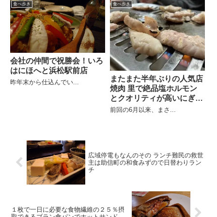
食べ歩き
食べ歩き
会社の仲間で祝勝会！いろ
はにほへと浜松駅前店
またまた半年ぶりの人気店
昨年末から仕込んでい...
焼肉 里で絶品塩ホルモン
とクオリティが高いにぎり
寿司
前回の6月以来、まさ...
広域停電もなんのその ランチ難民の救世
主は助信町の和食みずので日替わりラン
チ
１枚で一日に必要な食物繊維の２５％摂
取できるブラン食パンでホットサンド