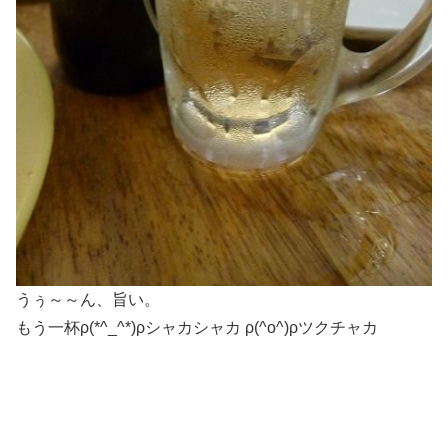
うぅ～～ん、旨い。
もう一杯ρ(*^_^*)ρシャカシャカ ρ(^o^)ρツクチャカ