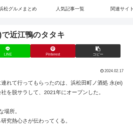
浜松グルメまとめ
人気記事一覧
関連サイ
i)で近江鴨のタタキ
LINE
Pinterest
コピー
2024.02.17
れて行ってもらったのは、浜松田町ノ酒処 永(ei)
社を脱サラして、2021年にオープンした。
な場所。
ら研究熱心さが伝わってくる。