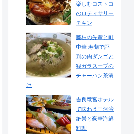
楽しむコストコ
のロティサリー
チキン
藤枝の先輩と町
中華 寿蘭で評
判の肉ダンゴと
鶏ガラスープの
チャーハン茶漬
け
吉良竜宮ホテル
で味わう三河湾
絶景と豪華海鮮
料理