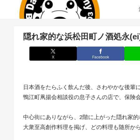
隠れ家的な浜松田町ノ酒処永(e
X
Facebook
日本酒をたらふく飲んだ後、さわやかな後輩に連
鴨江町凧揚会相談役の息子さんの店で、保険会
中心街にありながら、2階に上がった隠れ家的
大衆至高創作料理を掲げ、どの料理も随所か