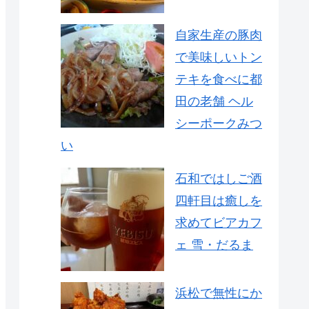
自家生産の豚肉
で美味しいトン
テキを食べに都
田の老舗 ヘル
シーポークみつ
い
石和ではしご酒
四軒目は癒しを
求めてビアカフ
ェ 雪・だるま
浜松で無性にか