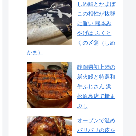
しめ鯖とかまぼ
この相性が抜群
に旨い 熊本み
やげは ふくと
くの〆蒲（しめ
かま）
静岡県初上陸の
炭火鰻と特選和
牛ふじさん 浜
松原島店で櫃ま
ぶし
オーブンで温め
パリパリの皮を