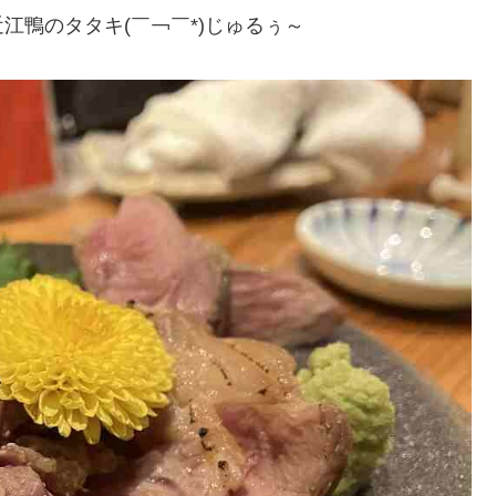
江鴨のタタキ(￣￢￣*)じゅるぅ～