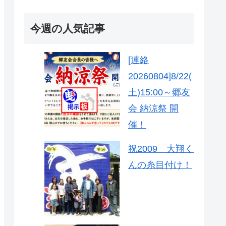
今週の人気記事
[連絡
20260804]8/22(
土)15:00～郷友
会 納涼祭 開
催！
祝2009 大翔く
んの糸目付け！