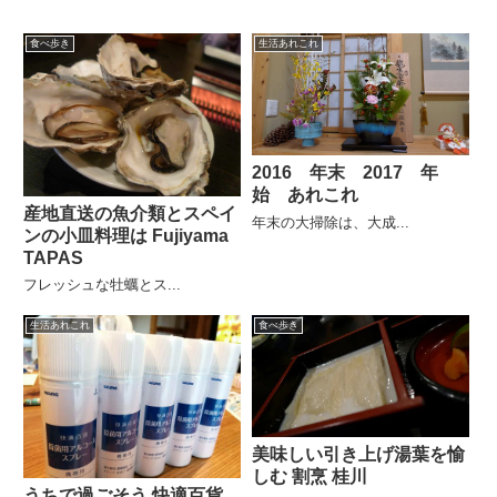
食べ歩き
生活あれこれ
2016 年末 2017 年
始 あれこれ
産地直送の魚介類とスペイ
年末の大掃除は、大成...
ンの小皿料理は Fujiyama
TAPAS
フレッシュな牡蠣とス...
生活あれこれ
食べ歩き
美味しい引き上げ湯葉を愉
しむ 割烹 桂川
うちで過ごそう 快適百貨