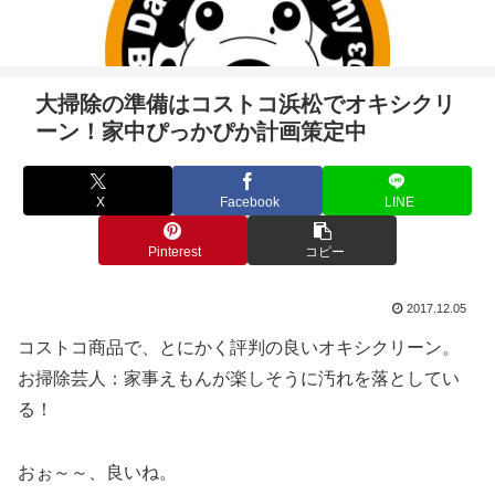
大掃除の準備はコストコ浜松でオキシクリ
ーン！家中ぴっかぴか計画策定中
X
Facebook
LINE
Pinterest
コピー
2017.12.05
コストコ商品で、とにかく評判の良いオキシクリーン。
お掃除芸人：家事えもんが楽しそうに汚れを落としてい
る！
おぉ～～、良いね。