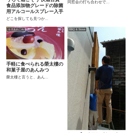
同窓会の打ち合わせで...
食品添加物グレードの除菌
用アルコールスプレー入手
どこを探しても見つか...
生活あれこれ
BBQ & Stove
手軽に食べられる榮太樓の
和菓子屋のあんみつ
榮太樓と言うと、あん...