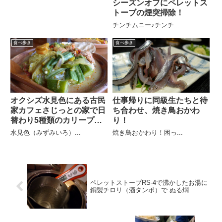
シーズンオフにペレットス
トーブの煙突掃除！
チンチムニー♪チンチ...
食べ歩き
食べ歩き
オクシズ水見色にある古民
仕事帰りに同級生たちと待
家カフェさじっとの家で日
ち合わせ、焼き鳥おかわ
替わり5種類のカリープレ
り！
ート
水見色（みずみいろ）...
焼き鳥おかわり！困っ...
ペレットストーブRS-4で沸かしたお湯に
銅製チロリ（酒タンポ）で ぬる燗