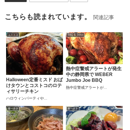
こちらも読まれています。
関連記事
コストコ
BBQ & Stove
熱中症警戒アラートが発生
中の静岡県で WEBER
Halloween定番ミスド おば
Jumbo Joe BBQ
けタウンとコストコのロテ
熱中症警戒アラートが...
ィサリーチキン
ハロウィンパーティや...
食べ歩き
食べ歩き