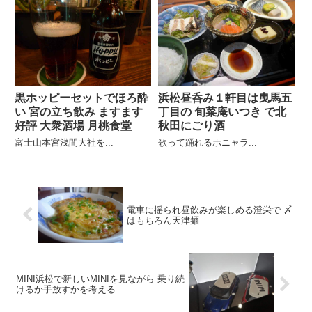
黒ホッピーセットでほろ酔
浜松昼呑み１軒目は曳馬五
い 宮の立ち飲み ますます
丁目の 旬菜庵いつき で北
好評 大衆酒場 月桃食堂
秋田にごり酒
富士山本宮浅間大社を...
歌って踊れるホニャラ...
電車に揺られ昼飲みが楽しめる澄栄で 〆
はもちろん天津麺
MINI浜松で新しいMINIを見ながら 乗り続
けるか手放すかを考える