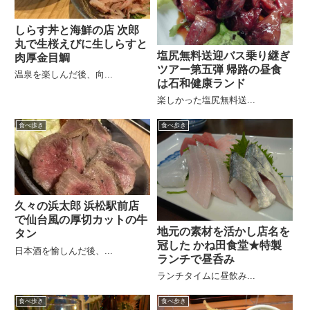
しらす丼と海鮮の店 次郎
丸で生桜えびに生しらすと
塩尻無料送迎バス乗り継ぎ
肉厚金目鯛
ツアー第五弾 帰路の昼食
温泉を楽しんだ後、向...
は石和健康ランド
楽しかった塩尻無料送...
食べ歩き
食べ歩き
久々の浜太郎 浜松駅前店
で仙台風の厚切カットの牛
地元の素材を活かし店名を
タン
冠した かね田食堂★特製
日本酒を愉しんだ後、...
ランチで昼呑み
ランチタイムに昼飲み...
食べ歩き
食べ歩き