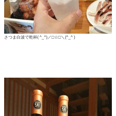
さつま白波で乾杯( ^_^)／□☆□＼(^_^ )