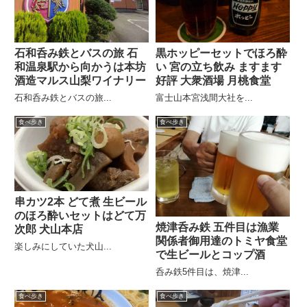
石和呑み鉄とバスの旅 石
黒ホッピーセットでほろ酔
和温泉駅から向かうは本坊
い 宮の立ち飲み ますます
酒造マルス山梨ワイナリー
好評 大衆酒場 月桃食堂
石和呑み鉄とバスの旅...
富士山本宮浅間大社を...
食べ歩き
食べ歩き
串カツ2本 どて煮 生ビール
のほろ酔いセットはどて万
焼津呑み鉄 五件目は漁業
次郎 犬山本店
関係者御用達のトミヤ食堂
楽しみにしていた犬山...
で生ビールとコップ酒
呑み鉄5件目は、焼津...
食べ歩き
食べ歩き