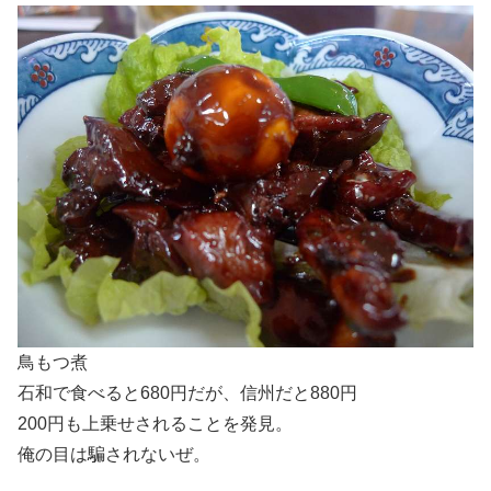
鳥もつ煮
石和で食べると680円だが、信州だと880円
200円も上乗せされることを発見。
俺の目は騙されないぜ。