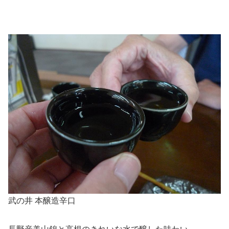
武の井 本醸造辛口