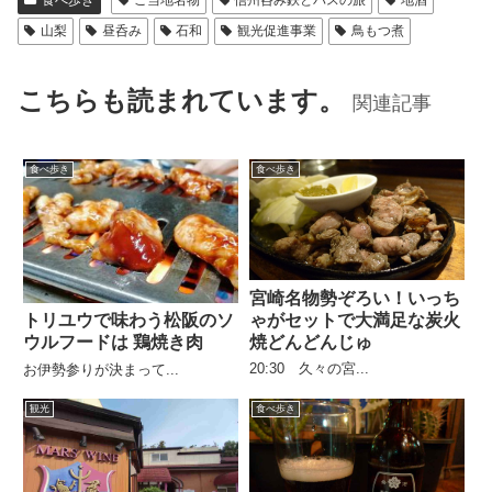
食べ歩き
ご当地名物
信州呑み鉄とバスの旅
地酒
山梨
昼呑み
石和
観光促進事業
鳥もつ煮
こちらも読まれています。
関連記事
食べ歩き
食べ歩き
宮崎名物勢ぞろい！いっち
ゃがセットで大満足な炭火
トリユウで味わう松阪のソ
焼どんどんじゅ
ウルフードは 鶏焼き肉
20:30 久々の宮...
お伊勢参りが決まって...
観光
食べ歩き