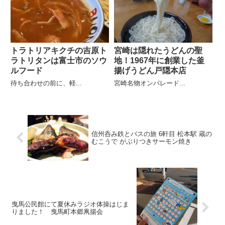
トラトリアキクチの吉原ト
宮崎は隠れたうどんの聖
ラトリタンは富士市のソウ
地！1967年に創業した釜
ルフード
揚げうどん戸隠本店
待ち合わせの前に、軽...
宮崎名物オンパレード...
信州呑み鉄とバスの旅 6軒目 松本駅 蔵の
むこうで がぶりつきサーモン焼き
曳馬公民館にて夏休みラジオ体操はじま
りました！ 曳馬町本郷凧揚会