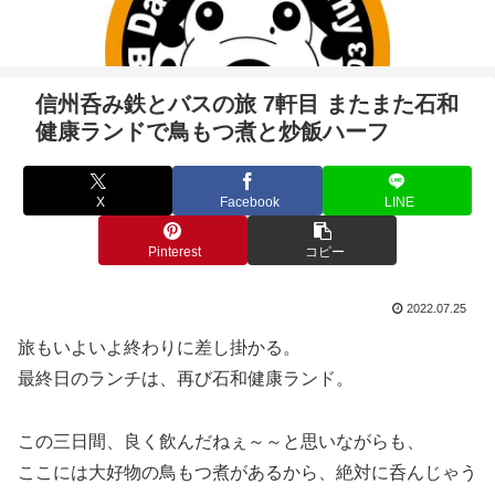
信州呑み鉄とバスの旅 7軒目 またまた石和
健康ランドで鳥もつ煮と炒飯ハーフ
X
Facebook
LINE
Pinterest
コピー
2022.07.25
旅もいよいよ終わりに差し掛かる。
最終日のランチは、再び石和健康ランド。
この三日間、良く飲んだねぇ～～と思いながらも、
ここには大好物の鳥もつ煮があるから、絶対に呑んじゃう