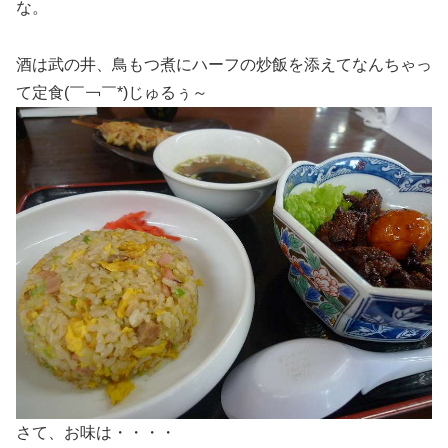
な。
酒は武の井、鳥もつ煮にハーフの炒飯を添えてなんちゃっ
て定食(￣￢￣*)じゅるぅ～
さて、お味は・・・・