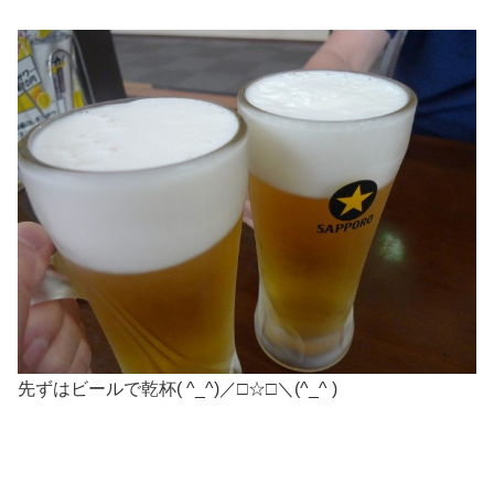
先ずはビールで乾杯( ^_^)／□☆□＼(^_^ )