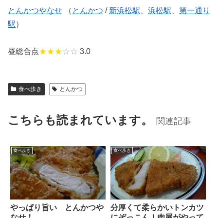
とんかつやなせ
（
とんかつ
/
新浜松駅
、
浜松駅
、
第一通り
駅
）
昼総合点
★★★
☆☆
3.0
食べ歩き
とんかつ
こちらも読まれています。
関連記事
食べ歩き
食べ歩き
やっぱり旨い とんかつや
分厚くて柔らかいトンカツ
なせ！
にぞっこん！肉屋がやって