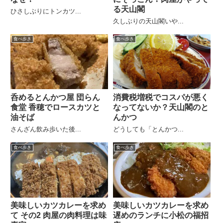
る天山閣
ひさしぶりにトンカツ...
久しぶりの天山閣いや...
食べ歩き
食べ歩き
消費税増税でコスパが悪く
呑めるとんかつ屋 団らん
なってないか？天山閣のと
食堂 香穂でロースカツと
んかつ
油そば
どうしても「とんかつ...
さんざん飲み歩いた後...
食べ歩き
食べ歩き
美味しいカツカレーを求め
美味しいカツカレーを求め
て その2 肉屋の肉料理は味
遅めのランチに小松の福招