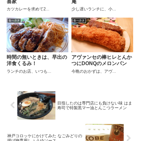
喜家
庵
カツカレーを求めて2...
少し遅いランチに、小...
食べ歩き
食べ歩き
時間の無いときは、早出の
アヴァンセの棒ヒレとんか
洋食くるみ！
つにDONQのメロンパン
ランチのお店、いつも...
今晩のおかずは、アヴ...
目指したのは専門店にも負けない味 はま
寿司で特製黒マー油とんこつラーメン
神戸コロッケにかけてみた なごみどりの
揚げ物専用しょうゆソース