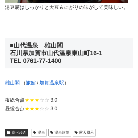
湯豆腐はしっかりと大豆＆にがりの味がして美味しい。
■山代温泉 雄山閣
石川県加賀市山代温泉東山町16-1
TEL 0761-77-1400
雄山閣
（
旅館
/
加賀温泉駅
）
夜総合点
★★★
☆☆
3.0
昼総合点
★★★
☆☆
3.0
食べ歩き
温泉
温泉旅館
露天風呂