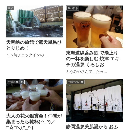
観光
食べ歩き
天竜峡の旅館で露天風呂ひ
とりじめ！
東海道線呑み鉄 で湯上り
１５時チェックインの...
の一杯を楽しむ 焼津 エキ
チカ温泉 くろしお
ふうみやさんで、たっ...
生活あれこれ
生活あれこれ
大人の花火鑑賞会！仲間が
集まったら乾杯( ^_^)／
静岡温泉美肌湯から おふ
□☆□＼(^_^ )