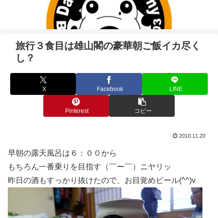
旅行３食目は雄山閣の豪華朝ご飯イカ尽く
し？
X
Facebook
LINE
Pinterest
コピー
2010.11.20
早朝の露天風呂は６：００から
もちろん一番乗りを目指す（￣ー￣）ニヤリッ
昨日の酒もすっかり抜けたので、お目覚めビール(^^)v