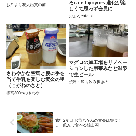
ろcafe bijinyuへ 進化が楽
お泊まり花火鑑賞の前...
しくて思わず会員に
おふろcafe bi...
食べ歩き
観光
マグロの加工場をリノベー
ションした用宗みなと温泉
さわやかな空気と腰に手を
で生ビール
当て牛乳を楽しむ黄金の里
焼津・静岡飲み歩きの...
（こがねのさと）
標高800mのさわや...
旅行2食目 お待ちかねの宴会は蟹づく
し！飲んで食べる雄山閣