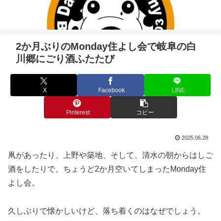
2か月ぶりのMonday住よし会で岐阜の白
川郷にごり酒ふたたび
X
Facebook
LINE
Pinterest
コピー
2025.06.28
凧があったり、上野や築地、そして、清水の朝からはしご
酒をしたりで、ちょうど2か月空いてしまったMonday住
よし会。
久しぶりで懐かしいけど、落ち着くのはなぜでしょう。