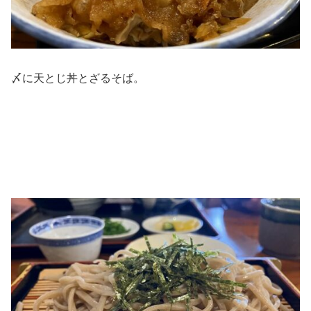
〆に天とじ丼とざるそば。