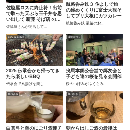
航路呑み鉄３ 住よしで旅
佐脇屋ロスに終止符！出前
の締めくくりに富士大観そ
で取った天ぷら玉子丼を思
してブリ大根にカツカレー
い出して 新藤 そば店 の天
航路呑み鉄 最後のお...
玉丼
佐脇屋さんが閉店して...
BBQ & Stove
浜松まつり
2025 伝承会から帰ってき
曳馬本郷公会堂で郷友会と
たら楽しいBBQ
子ども連の桜を見る会開催
伝承会で凧揚げを楽し...
桜のつぼみがふくらみ...
食べ歩き
食べ歩き
白真弓と至のにごり酒連チ
朝からはしご酒の最後は