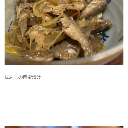
豆あじの南蛮漬け