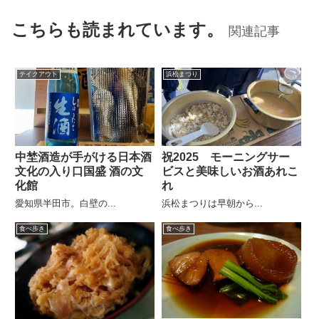
こちらも読まれています。
関連記事
テイクアウト
浜松まつり
中埜酒造が手がける日本酒
祝2025 モーニングサー
文化の入り口国盛 酒の文
ビスと美味しいお酒あれこ
化館
れ
愛知県半田市。白壁の...
浜松まつりは早朝から...
食べ歩き
食べ歩き