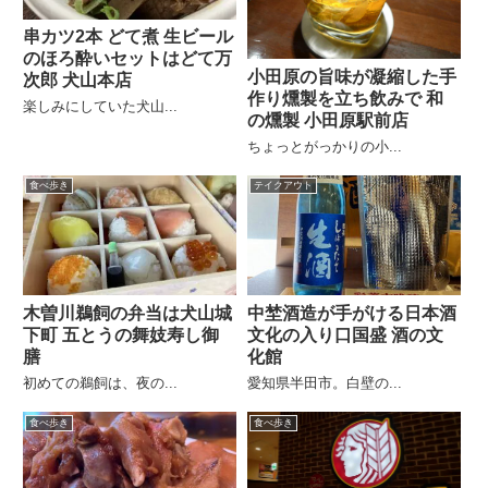
串カツ2本 どて煮 生ビール
のほろ酔いセットはどて万
小田原の旨味が凝縮した手
次郎 犬山本店
作り燻製を立ち飲みで 和
楽しみにしていた犬山...
の燻製 小田原駅前店
ちょっとがっかりの小...
食べ歩き
テイクアウト
木曽川鵜飼の弁当は犬山城
中埜酒造が手がける日本酒
下町 五とうの舞妓寿し御
文化の入り口国盛 酒の文
膳
化館
初めての鵜飼は、夜の...
愛知県半田市。白壁の...
食べ歩き
食べ歩き