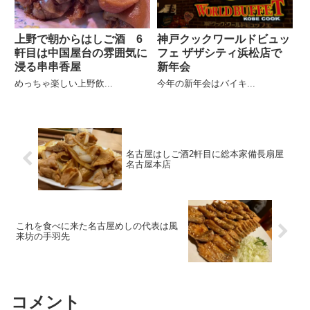
上野で朝からはしご酒 6
神戸クックワールドビュッ
軒目は中国屋台の雰囲気に
フェ ザザシティ浜松店で
浸る串串香屋
新年会
めっちゃ楽しい上野飲...
今年の新年会はバイキ...
名古屋はしご酒2軒目に総本家備長扇屋
名古屋本店
これを食べに来た名古屋めしの代表は風
来坊の手羽先
コメント