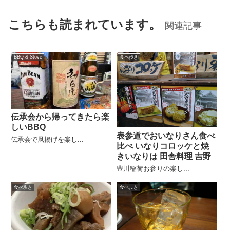
こちらも読まれています。
関連記事
BBQ & Stove
食べ歩き
伝承会から帰ってきたら楽
しいBBQ
表参道でおいなりさん食べ
伝承会で凧揚げを楽し...
比べ いなりコロッケと焼
きいなりは 田舎料理 吉野
豊川稲荷お参りの楽し...
食べ歩き
食べ歩き