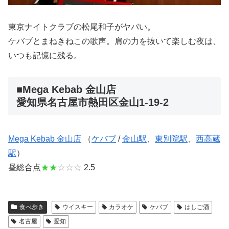
東京ナイトクラブの松尾和子がヤバい。
ケバブとまねきねこの歌声。肩の力を抜いて楽しむ夜は、
いつも記憶に残る。
■Mega Kebab 金山店
愛知県名古屋市熱田区金山1-19-2
Mega Kebab 金山店
（
ケバブ
/
金山駅
、
東別院駅
、
西高蔵
駅
）
昼総合点
★★
☆☆☆
2.5
食べ歩き
ウイスキー
カラオケ
ケバブ
はしご酒
名古屋
愛知