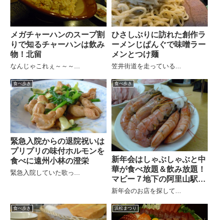
メガチャーハンのスープ割
ひさしぶりに訪れた創作ラ
りで知るチャーハンは飲み
ーメンじぱんぐで味噌ラー
物！北留
メンとつけ麺
なんじゃこれぇ～～～...
笠井街道を走っている...
食べ歩き
食べ歩き
緊急入院からの退院祝いは
プリプリの味付ホルモンを
新年会はしゃぶしゃぶと中
食べに遠州小林の澄栄
華が食べ放題＆飲み放題！
緊急入院していた歌っ...
マビー７地下の阿里山駅前
店
新年会のお店を探して...
食べ歩き
浜松まつり