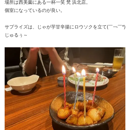
場所は西美薗にある一杯一笑 梵 浜北店。
個室になっているのが良い。
サプライズは、じゃが芋甘辛揚にロウソクを立て(￣￢￣*)
じゅるぅ～