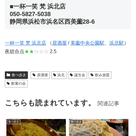
■一杯一笑 梵 浜北店
050-5827-5038
静岡県浜松市浜名区西美薗28-6
一杯一笑 梵 浜北店
（
居酒屋
/
美薗中央公園駅
、
浜北駅
）
夜総合点
★★
☆☆☆
2.5
食べ歩き
居酒屋
浜北
誕生会
飲み放題
飲輩の会
こちらも読まれています。
関連記事
食べ歩き
食べ歩き