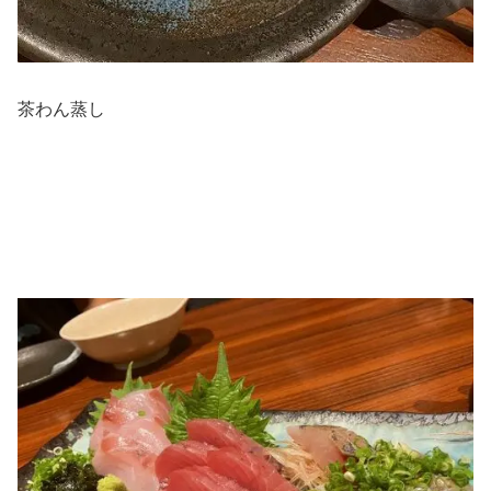
茶わん蒸し