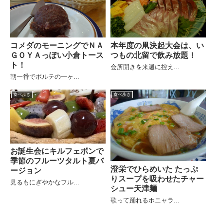
コメダのモーニングでＮＡ
本年度の凧決起大会は、い
ＧＯＹＡっぽい小倉トース
つもの北留で飲み放題！
ト！
会所開きを来週に控え...
朝一番でポルテの一ヶ...
食べ歩き
食べ歩き
お誕生会にキルフェボンで
季節のフルーツタルト夏バ
澄栄でひらめいた たっぷ
ージョン
りスープを吸わせたチャー
見るもにぎやかなフル...
シュー天津麺
歌って踊れるホニャラ...