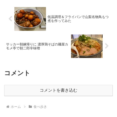
低温調理＆フライパンで山梨名物鳥もつ
煮を作ってみた
サッカー朝練帰りに 濃厚鶏そばの麺屋カ
モメ亭で朝二郎辛味噌
コメント
コメントを書き込む
ホーム
食べ歩き