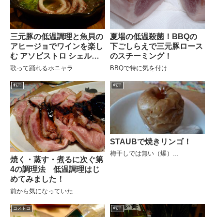
三元豚の低温調理と魚貝の
夏場の低温殺菌！BBQの
アヒージョでワインを楽し
下ごしらえで三元豚ロース
む アソビストロ シェルタ
のスチーミング！
ー
歌って踊れるホニャラ...
BBQで特に気を付け...
料理
料理
STAUBで焼きリンゴ！
梅干しでは無い（爆）...
焼く・蒸す・煮るに次ぐ第
4の調理法 低温調理はじ
めてみました！
前から気になっていた...
コストコ
料理