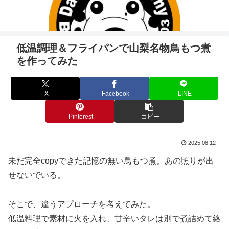
低温調理＆フライパンで山梨名物鳥もつ煮
を作ってみた
X
Facebook
LINE
Pinterest
コピー
2025.08.12
未だ完全copyできた記憶の無い鳥もつ煮。あの照りが出
せないでいる。
そこで、違うアプローチを考えてみた。
低温料理で素材に火を入れ、甘辛いタレは別で煮詰めて絡