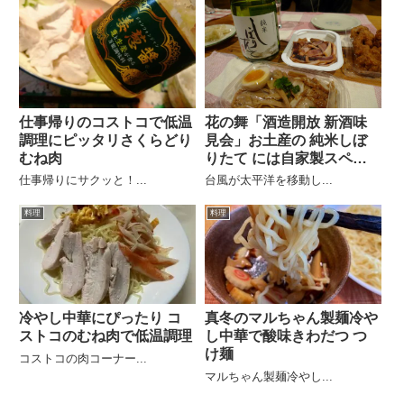
仕事帰りのコストコで低温
花の舞「酒造開放 新酒味
調理にピッタリさくらどり
見会」お土産の 純米しぼ
むね肉
りたて には自家製スペア
リブ
仕事帰りにサクッと！...
台風が太平洋を移動し...
料理
料理
冷やし中華にぴったり コ
真冬のマルちゃん製麺冷や
ストコのむね肉で低温調理
し中華で酸味きわだつ つ
け麺
コストコの肉コーナー...
マルちゃん製麺冷やし...