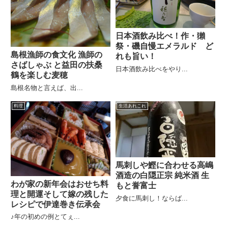
日本酒飲み比べ！作・獺
祭・磯自慢エメラルド ど
島根漁師の食文化 漁師の
れも旨い！
さばしゃぶ と益田の扶桑
日本酒飲み比べをやり...
鶴を楽しむ麦穂
島根名物と言えば、出...
料理
生活あれこれ
馬刺しや鰹に合わせる高嶋
酒造の白隠正宗 純米酒 生
わが家の新年会はおせち料
もと誉富士
理と開運そして嫁の残した
夕食に馬刺し！ならば...
レシピで伊達巻き伝承会
♪年の初めの例とてぇ...