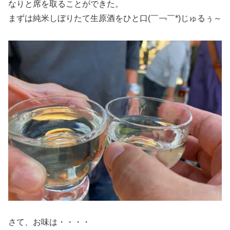
なりと席を取ることができた。
まずは純米しぼりたて生原酒をひと口(￣￢￣*)じゅるぅ～
さて、お味は・・・・