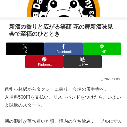
新酒の香りと広がる笑顔 花の舞新酒味見
会で至福のひととき
X
Facebook
LINE
Pinterest
コピー
2025.11.09
遠州小林駅からタクシーに乗り、会場の庚申寺へ。
入場料500円を支払い、リストバンドをつけたら、いよい
よ試飲のスタート。
朝の混雑が落ち着いた頃、境内の立ち飲みテーブルにすん