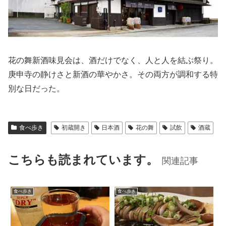
花の舞新酒味見会は、酒だけでなく、人と人を結ぶ祭り。
庚申寺の静けさと新酒の華やかさ。その両方が調和する特
別な日だった。
食べ歩き
初蔵開き
日本酒
花の舞
試飲
酒蔵
こちらも読まれています。
関連記事
食べ歩き
食べ歩き