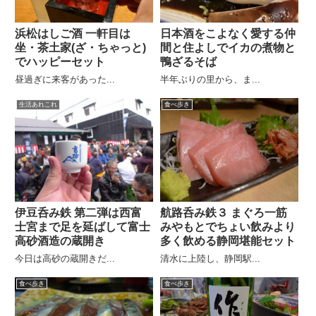
浜松はしご酒 一軒目は
日本酒をこよなく愛する仲
坐・茶土家(ざ・ちゃっと)
間と住よしでイカの煮物と
でハッピーセット
鴨ざるそば
昼過ぎに来客があった...
半年ぶりの里から、ま...
生活あれこれ
食べ歩き
伊豆呑み鉄 第二弾は西富
航路呑み鉄３ まぐろ一筋
士宮まで足を延ばして富士
みやもとでちょい飲みより
高砂酒造の蔵開き
多く飲める静岡堪能セット
今日は高砂の蔵開きだ...
清水に上陸し、静岡駅...
食べ歩き
食べ歩き