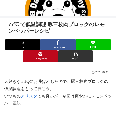
77℃ で低温調理 豚三枚肉ブロックのレモ
ンペッパーレシピ
X
Facebook
LINE
Pinterest
コピー
2025.04.26
大好きなBBQにお呼ばれしたので、豚三枚肉ブロックの
低温調理をもって行こう。
いつもの
アリスタ
でも良いが、今回は爽やかにレモンペッ
パー風味！