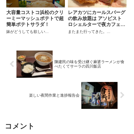
大容量コストコ浜松のクリ
レアカツにカールスバーグ
ーミーマッシュポテトで超
の飲み放題は アソビスト
簡単ポテトサラダ！
ロシェルターで夜カフェセ
ット
妹がどうしても欲しい...
またまた行ってきた。...
陳建民の味を受け継ぐ麻婆ラーメンが食
べたくてサーラの四川飯店
楽しい夜間作業と進捗報告会
コメント