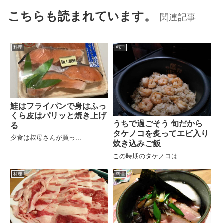
こちらも読まれています。
関連記事
料理
料理
鮭はフライパンで身はふっ
くら皮はパリッと焼き上げ
うちで過ごそう 旬だから
る
タケノコを炙ってエビ入り
夕食は叔母さんが買っ...
炊き込みご飯
この時期のタケノコは...
料理
料理