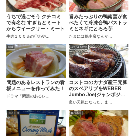
うちで過ごそう クチコミ
旨みたっぷりの鴨南蛮が食
で有名な すぎもとミート
べたくて冷凍合鴨パストラ
からウイークリー・ミート
ミとネギにとろろ芋
牛肉１００％の〇わや...
たまには鴨南蛮なんか...
料理
BBQ & Stove
問題のあるレストランの看
コストコのカナダ産三元豚
板メニューを作ってみた！
のスペアリブをWEBER
Jumbo Joe(ジャンボジョ
ドラマ「問題のあるレ...
ー)で BBQ
良い天気になった。ま...
コストコ
食べ歩き