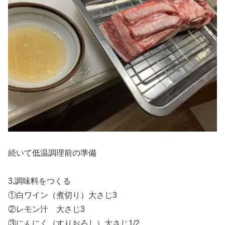
続いて低温調理前の準備
3.調味料をつくる
①白ワイン（煮切り）大さじ3
②レモン汁 大さじ3
③にんにく（すりおろし）大さじ1/2