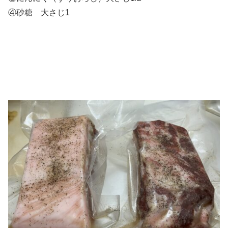
④砂糖 大さじ1