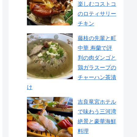
楽しむコストコ
のロティサリー
チキン
藤枝の先輩と町
中華 寿蘭で評
判の肉ダンゴと
鶏ガラスープの
チャーハン茶漬
け
吉良竜宮ホテル
で味わう三河湾
絶景と豪華海鮮
料理