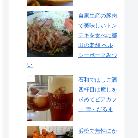
自家生産の豚肉
で美味しいトン
テキを食べに都
田の老舗 ヘル
シーポークみつ
い
石和ではしご酒
四軒目は癒しを
求めてビアカフ
ェ 雪・だるま
浜松で無性にか