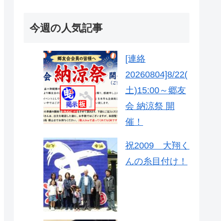
今週の人気記事
[連絡
20260804]8/22(
土)15:00～郷友
会 納涼祭 開
催！
祝2009 大翔く
んの糸目付け！