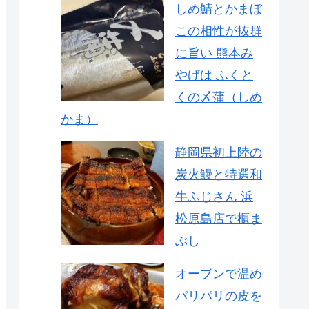
しめ鯖とかまぼ
この相性が抜群
に旨い 熊本み
やげは ふくと
くの〆蒲（しめ
かま）
静岡県初上陸の
炭火鰻と特選和
牛ふじさん 浜
松原島店で櫃ま
ぶし
オーブンで温め
パリパリの皮を