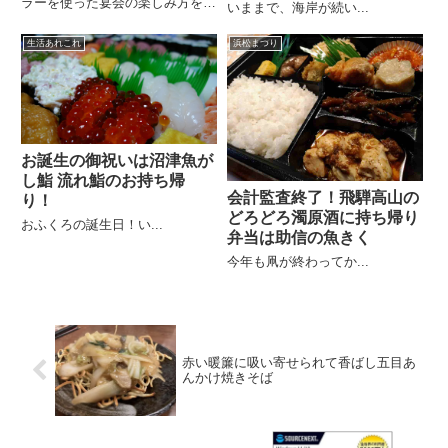
ラーを使った宴会の楽しみ方を紹
いままで、海岸が続い...
介。新舞子マリンパーク帰りに最
適な買い出しルートと日本酒ペア
生活あれこれ
浜松まつり
リングも解説。
お誕生の御祝いは沼津魚が
し鮨 流れ鮨のお持ち帰
会計監査終了！飛騨高山の
り！
どろどろ濁原酒に持ち帰り
おふくろの誕生日！い...
弁当は助信の魚きく
今年も凧が終わってか...
赤い暖簾に吸い寄せられて香ばし五目あ
んかけ焼きそば