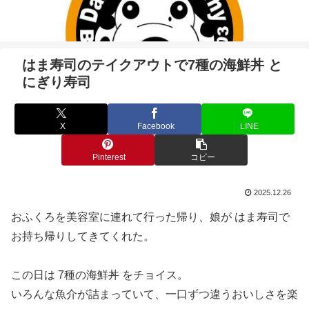
はま寿司のテイクアウトで7種の海鮮丼 と
にぎり寿司
X
Facebook
LINE
Pinterest
コピー
2025.12.26
おふくろを美容室に連れて行った帰り、娘が はま寿司で
お持ち帰りしてきてくれた。
この日は 7種の海鮮丼 をチョイス。
いろんな魚介が詰まっていて、一口ずつ違うおいしさを楽