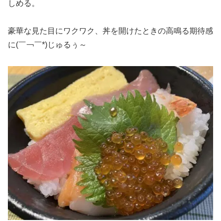
しめる。
豪華な見た目にワクワク、丼を開けたときの高鳴る期待感
に(￣￢￣*)じゅるぅ～