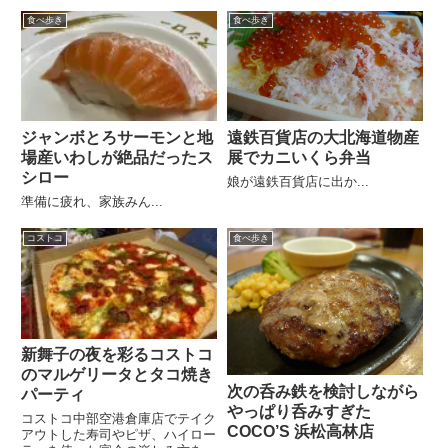
食べ歩き
食べ歩き
ジャンボとろサーモンと地
遠鉄百貨店の大北海道物産
場産いわしが絶品だったス
展でカニいくら弁当
シロー
娘が遠鉄百貨店に出か...
準備に疲れ、家族みん...
コストコ
食べ歩き
新舞子の夜を彩るコストコ
のマルゲリータとタコ焼き
次の呑み鉄を検討しながら
パーティ
やっぱり呑みすぎた
コストコ中部空港倉庫店でテイク
COCO’S 浜松高林店
アウトした寿司やピザ、ハイロー