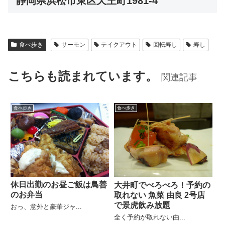
静岡県浜松市東区天王町1981-4
食べ歩き
サーモン
テイクアウト
回転寿し
寿し
こちらも読まれています。
関連記事
食べ歩き
食べ歩き
休日出勤のお昼ご飯は鳥善
大井町でべろべろ！予約の
のお弁当
取れない 魚菜 由良 2号店
で景虎飲み放題
おっ、意外と豪華ジャ...
全く予約が取れない由...