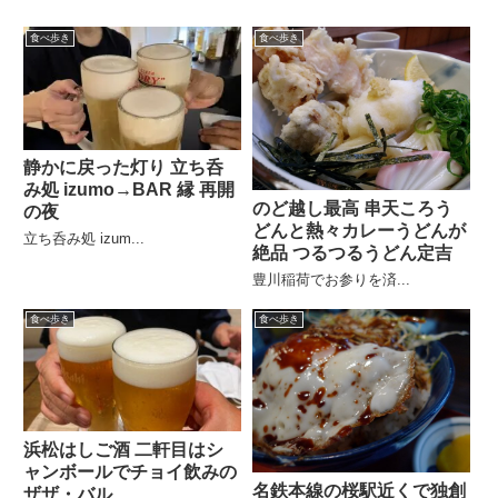
食べ歩き
食べ歩き
静かに戻った灯り 立ち呑
み処 izumo→BAR 縁 再開
のど越し最高 串天ころう
の夜
どんと熱々カレーうどんが
立ち呑み処 izum...
絶品 つるつるうどん定吉
豊川稲荷でお参りを済...
食べ歩き
食べ歩き
浜松はしご酒 二軒目はシ
ャンボールでチョイ飲みの
名鉄本線の桜駅近くで独創
ザザ・バル