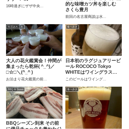
的な味噌カツ丼を楽しむ
16時過ぎにザザ中央...
さくら豊月
前回の名古屋商談は水...
生活あれこれ
食べ歩き
大人の花火鑑賞会！仲間が
日本初のラグジュアリービ
集まったら乾杯( ^_^)／
ール ROCOCO Tokyo
□☆□＼(^_^ )
WHITEはワイングラス
で！
お泊まり花火鑑賞の前...
このビールはワイング...
BBQ & Stove
食べ歩き
BBQシーズン到来 その前
に備品チェックを兼ねたジ