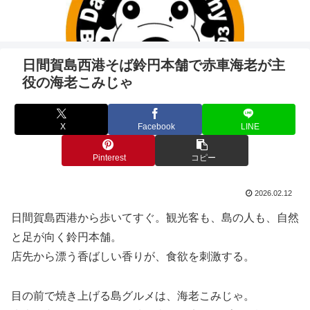
日間賀島西港そば鈴円本舗で赤車海老が主
役の海老こみじゃ
X
Facebook
LINE
Pinterest
コピー
2026.02.12
日間賀島西港から歩いてすぐ。観光客も、島の人も、自然
と足が向く鈴円本舗。
店先から漂う香ばしい香りが、食欲を刺激する。
目の前で焼き上げる島グルメは、海老こみじゃ。