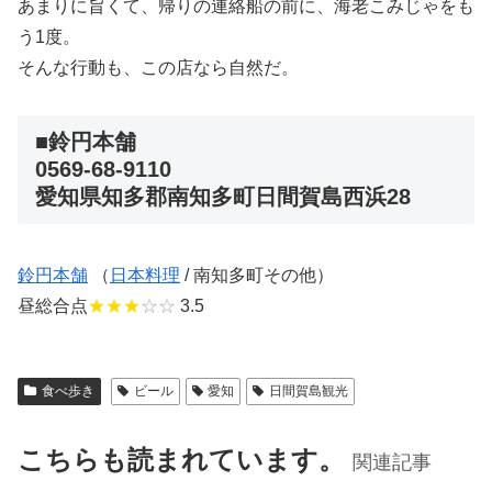
あまりに旨くて、帰りの連絡船の前に、海老こみじゃをも
う1度。
そんな行動も、この店なら自然だ。
■鈴円本舗
0569-68-9110
愛知県知多郡南知多町日間賀島西浜28
鈴円本舗
（
日本料理
/ 南知多町その他）
昼総合点
★★★
☆☆
3.5
食べ歩き
ビール
愛知
日間賀島観光
こちらも読まれています。
関連記事