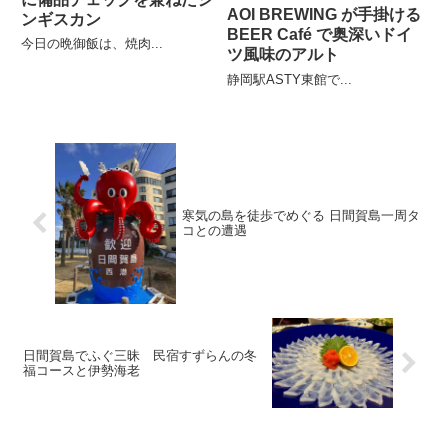
AOI BREWING が手掛ける
ンギスカン
BEER Café で奥深いドイ
今日の晩御飯は、焼肉...
ツ風味のアルト
静岡駅ASTY東館で...
寒気の島を徒歩でめぐる 日間賀島一周タ
コとの遭遇
日間賀島でふぐ三昧 民宿すずらんの冬
福コースと伊勢海老