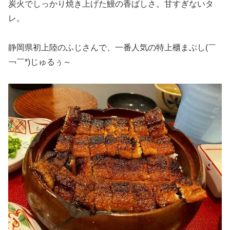
炭火でしっかり焼き上げた鰻の香ばしさ。甘すぎないタ
レ。
静岡県初上陸のふじさんで、一番人気の特上櫃まぶし(￣
￢￣*)じゅるぅ～