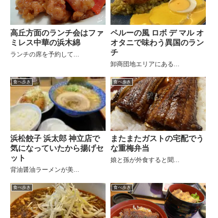
高丘方面のランチ会はファ
ペルーの風 ロボ デ マル オ
ミレス中華の浜木綿
オタニで味わう異国のラン
チ
ランチの席を予約して...
卸商団地エリアにある...
食べ歩き
食べ歩き
浜松餃子 浜太郎 神立店で
またまたガストの宅配でう
気になっていたから揚げセ
な重梅弁当
ット
娘と孫が外食すると聞...
背油醤油ラーメンが美...
食べ歩き
食べ歩き