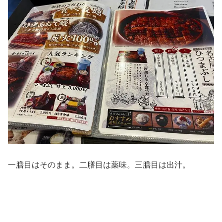
一膳目はそのまま。二膳目は薬味。三膳目は出汁。