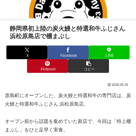
静岡県初上陸の炭火鰻と特選和牛ふじさん
浜松原島店で櫃まぶし
X
Facebook
LINE
Pinterest
コピー
2026.05.25
原島町にオープンした、炭火鰻と特選和牛の専門店は、炭
火鰻と特選和牛ふじさん 浜松原島店。
オープン前から話題を集めていた新店で、今回は「特上櫃
まぶし」をひと足早く実食。