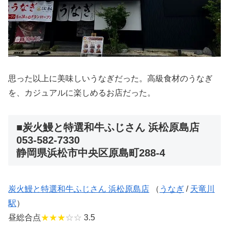
思った以上に美味しいうなぎだった。高級食材のうなぎ
を、カジュアルに楽しめるお店だった。
■炭火鰻と特選和牛ふじさん 浜松原島店
053-582-7330
静岡県浜松市中央区原島町288-4
炭火鰻と特選和牛ふじさん 浜松原島店
（
うなぎ
/
天竜川
駅
）
昼総合点
★★★
☆☆
3.5