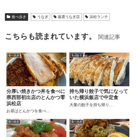
食べ歩き
うなぎ
厳選うなぎ店
浜松ランチ
こちらも読まれています。
関連記事
食べ歩き
食べ歩き
分厚い焼きかつ丼を食べに
持ち帰り餃子で気になって
県西部初出店のとんかつ零
いた横浜飯店で中定食
浜松店
大量の餃子を持ち帰り...
お昼はとんかつを食べ...
食べ歩き
食べ歩き