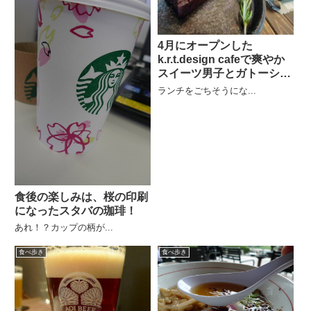
4月にオープンした
k.r.t.design cafeで爽やか
スイーツ男子とガトーショ
コラ
ランチをごちそうにな...
食後の楽しみは、桜の印刷
になったスタバの珈琲！
あれ！？カップの柄が...
食べ歩き
食べ歩き