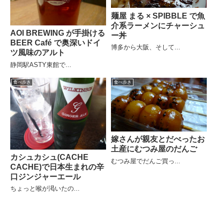
麺屋 まる × SPIBBLE で魚
介系ラーメンにチャーシュ
AOI BREWING が手掛ける
ー丼
BEER Café で奥深いドイ
博多から大阪、そして...
ツ風味のアルト
静岡駅ASTY東館で...
食べ歩き
食べ歩き
嫁さんが親友とだべったお
土産にむつみ屋のだんご
カシュカシュ(CACHE
むつみ屋でだんご買っ...
CACHE)で日本生まれの辛
口ジンジャーエール
ちょっと喉が渇いたの...