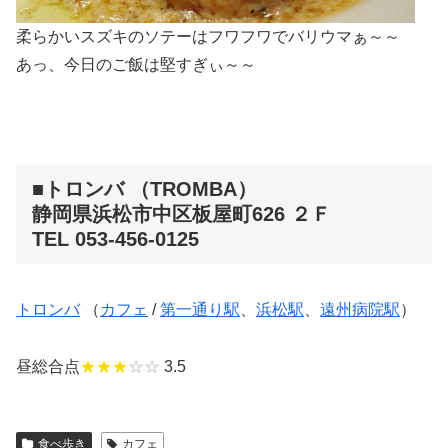
柔らかいスズキのソテーはフワフワでバリウマぁ～～
あっ、今日のご飯は堅すぎぃ～～
■トロンバ （TROMBA）
静岡県浜松市中区板屋町626 ２Ｆ
TEL 053-456-0125
トロンバ
（
カフェ
/
第一通り駅
、
浜松駅
、
遠州病院駅
）
昼総合点
★★★
☆☆
3.5
食べ歩き
カフェ