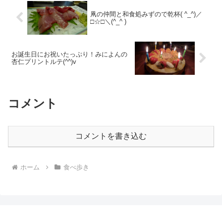
凧の仲間と和食処みずので乾杯( ^_^)／
□☆□＼(^_^ )
お誕生日にお祝いたっぷり！みによんの
杏仁プリントルテ(^^)v
コメント
コメントを書き込む
ホーム
食べ歩き