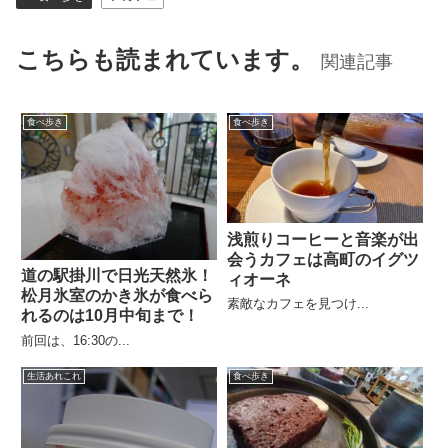
こちらも読まれています。
関連記事
食べ歩き
食べ歩き
浅煎りコーヒーと音楽が出
会うカフェは高町のイグツ
道の駅掛川で日光天然氷！
ィオーネ
松月氷室のかき氷が食べら
素敵なカフェを見つけ...
れるのは10月中旬まで！
前回は、16:30の...
生活あれこれ
食べ歩き