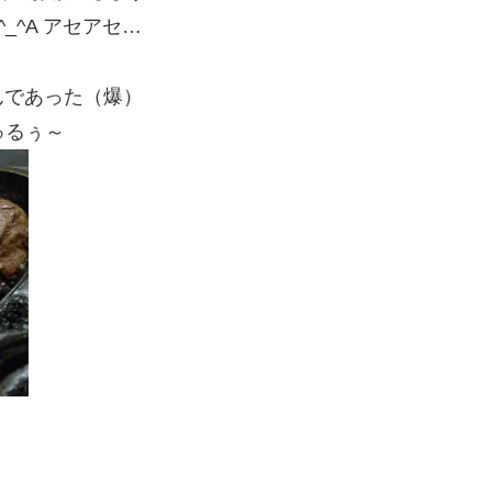
_^A アセアセ…
んであった（爆）
ゅるぅ～