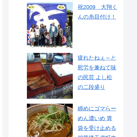
祝2009 大翔く
んの糸目付け！
疲れたねぇ～と
慰労を兼ねて味
の民芸 よし松
の二段盛り
締めにゴマらー
めん濃いめ 胃
袋を受け止める