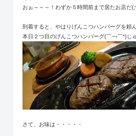
おぉ～～～！わずか５時間前まで居たお店だ(;^
到着すると、やはりげんこつハンバーグを頼
本日２つ目のげんこつハンバーグ(￣￢￣*)じ
さて、お味は・・・・・