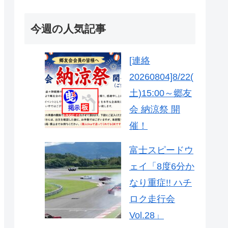
今週の人気記事
[連絡
20260804]8/22(
土)15:00～郷友
会 納涼祭 開
催！
富士スピードウ
ェイ「8度6分か
なり重症!! ハチ
ロク走行会
Vol.28」