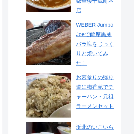
錦華楼千歳町本
店
WEBER Jumbo
Joeで薩摩黒豚
バラ塊をじっく
りと焼いてみ
た！
お墓参りの帰り
道に梅香苑でチ
ャーハン・元祖
ラーメンセット
浜北のいこいら