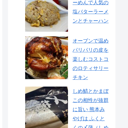
ーめんで人気の
塩バターラーメ
ンとチャーハン
オーブンで温め
パリパリの皮を
楽しむコストコ
のロティサリー
チキン
しめ鯖とかまぼ
この相性が抜群
に旨い 熊本み
やげは ふくと
くの〆蒲（しめ