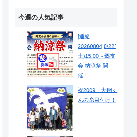
今週の人気記事
[連絡
20260804]8/22(
土)15:00～郷友
会 納涼祭 開
催！
祝2009 大翔く
んの糸目付け！