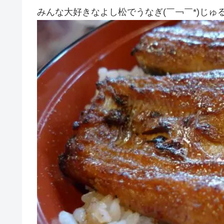
みんな大好きなよし松でうなぎ(￣￢￣*)じゅ