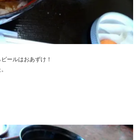
らビールはおあずけ！
た。