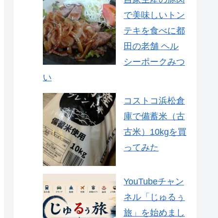
で美味しいトン
テキを食べに都
田の老舗 ヘル
シーポークみつ
い
コストコ浜松倉
庫で備蓄米（古
古米）10kgを買
ってみた
YouTubeチャン
ネル「じゅるぅ
旅」を始めまし