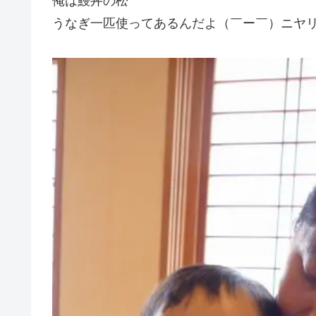
俺は鰻丼の松
うなぎ一匹使ってあるんだよ（￣ー￣）ニヤ