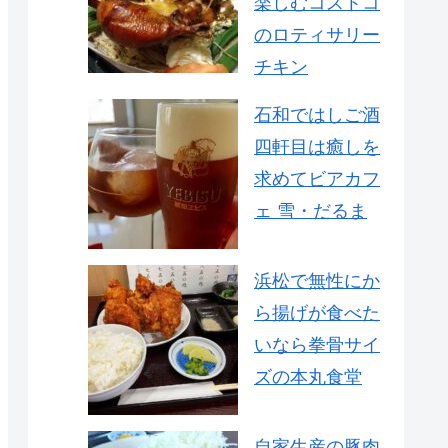
楽しむコストコ
のロティサリー
チキン
石和ではしご酒
四軒目は癒しを
求めてビアカフ
ェ 雪・だるま
浜松で無性にか
ら揚げが食べた
いなら拳骨サイ
ズの本丸食堂
自家生産の豚肉