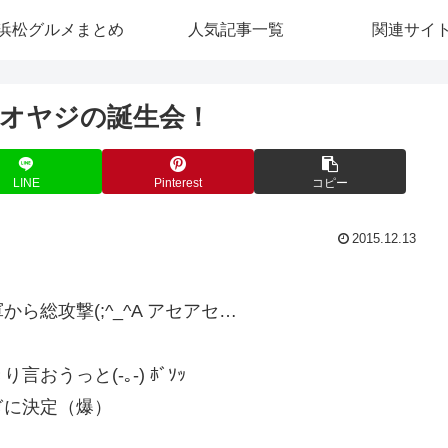
浜松グルメまとめ
人気記事一覧
関連サイ
オヤジの誕生会！
LINE
Pinterest
コピー
2015.12.13
！
総攻撃(;^_^A アセアセ…
うっと(-｡-) ﾎﾞｿｯ
ぎに決定（爆）