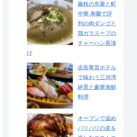
藤枝の先輩と町
中華 寿蘭で評
判の肉ダンゴと
鶏ガラスープの
チャーハン茶漬
け
吉良竜宮ホテル
で味わう三河湾
絶景と豪華海鮮
料理
オーブンで温め
パリパリの皮を