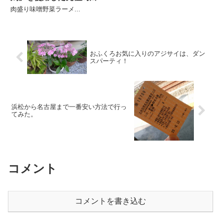
そば
肉盛り味噌野菜ラーメ...
おふくろお気に入りのアジサイは、ダン
スパーティ！
浜松から名古屋まで一番安い方法で行っ
てみた。
コメント
コメントを書き込む