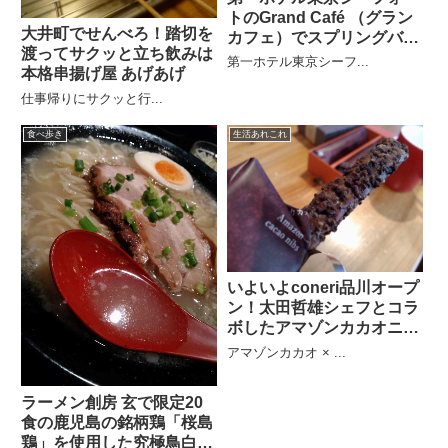
トのGrand Café （グラン
大井町でせんべろ！踏切を
カフェ）でスプリングバイ
渡ってサクッと立ち飲みは
キング
第一ホテル東京シーフ...
本格串揚げ屋 あげあげ
仕事帰りにサクッと行...
食べ歩き
生活あれこれ
いよいよconeri品川オープ
ン！太田哲雄シェフとコラ
ボしたアマゾンカカオニブ
パイ
アマゾンカカオ × ...
ラーメン創房 玄で限定20
食の鹿児島の銘柄鶏「桜島
鶏」を使用した究極鳥白湯