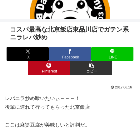
コスパ最高な北京飯店東品川店でガテン系
ニラレバ炒め
X
Facebook
LINE
Pinterest
コピー
2017.06.16
レバニラ炒め喰いたいぃ～～～！
後輩に連れて行ってもらった北京飯店
ここは麻婆豆腐が美味しいと評判だ。