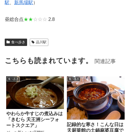
駅
、
新馬場駅
）
昼総合点
★★
☆☆☆
2.8
食べ歩き
品川駅
こちらも読まれています。
関連記事
食べ歩き
食べ歩き
やわらか牛すじの煮込みは
「きむら 天王洲シーフォ
記録的な寒さ！こんな日は
ートスクエア」
天厨菜館の土鍋麻婆豆腐で