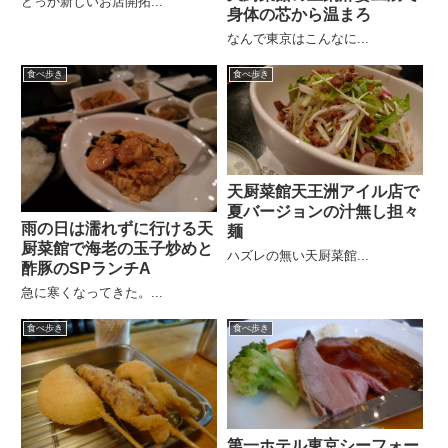
どっか新しいお店開拓...
身体の芯から温まろ
なんで東京はこんなに...
食べ歩き
食べ歩き
天厨菜館天王洲アイル店で
夏バージョンの汁無し担々
雨の日は濡れずに行ける天
麺
厨菜館で海老の玉子炒めと
ハズレの無い天厨菜館...
酢豚のSPランチA
急に寒くなってきた。...
食べ歩き
食べ歩き
第一ホテル東京シーフォー