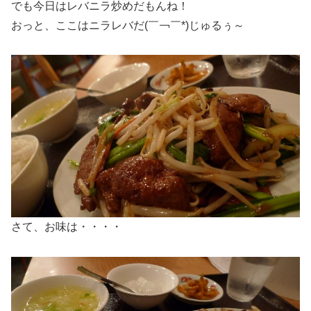
でも今日はレバニラ炒めだもんね！
おっと、ここはニラレバだ(￣￢￣*)じゅるぅ～
さて、お味は・・・・