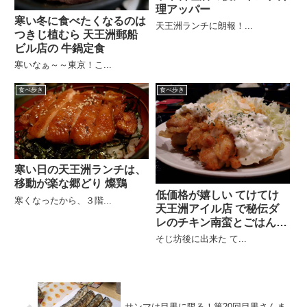
理アッパー
寒い冬に食べたくなるのは
天王洲ランチに朗報！...
つきじ植むら 天王洲郵船
ビル店の 牛鍋定食
寒いなぁ～～東京！こ...
食べ歩き
食べ歩き
寒い日の天王洲ランチは、
移動が楽な郷どり 燦鶏
低価格が嬉しい てけてけ
寒くなったから、３階...
天王洲アイル店 で秘伝ダ
レのチキン南蛮とごはん大
盛り
そじ坊後に出来た て...
サンマは目黒に限る！第20回目黒さんま