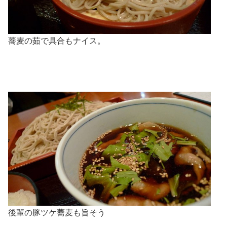
蕎麦の茹で具合もナイス。
後輩の豚ツケ蕎麦も旨そう