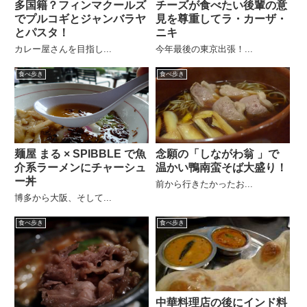
多国籍？フィンマクールズ
チーズが食べたい後輩の意
でプルコギとジャンバラヤ
見を尊重してラ・カーザ・
とパスタ！
ニキ
カレー屋さんを目指し...
今年最後の東京出張！...
食べ歩き
食べ歩き
麺屋 まる × SPIBBLE で魚
念願の「しながわ翁 」で
介系ラーメンにチャーシュ
温かい鴨南蛮そば大盛り！
ー丼
前から行きたかったお...
博多から大阪、そして...
食べ歩き
食べ歩き
中華料理店の後にインド料