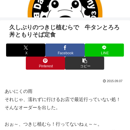
久しぶりのつきじ植むらで 牛タンとろろ
丼ともりそば定食
X
Facebook
LINE
Pinterest
コピー
2015.09.07
あいにくの雨
それじゃ、濡れずに行けるお店で最近行っていない処！
そんなオーダーを出した。
おぉ～、つきじ植むら！行ってないねぇ～～。