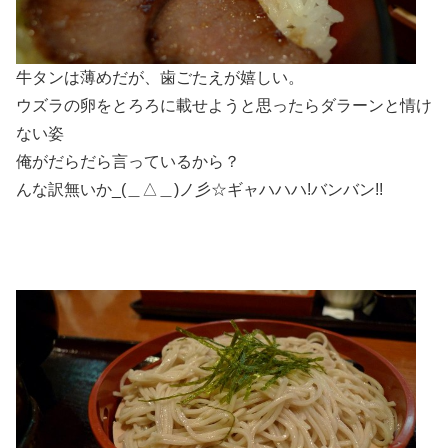
牛タンは薄めだが、歯ごたえが嬉しい。
ウズラの卵をとろろに載せようと思ったらダラーンと情け
ない姿
俺がだらだら言っているから？
んな訳無いか_(＿△＿)ノ彡☆ギャハハハ!バンバン!!