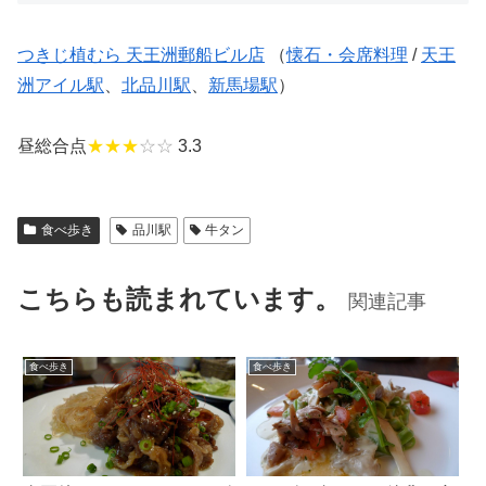
つきじ植むら 天王洲郵船ビル店
（
懐石・会席料理
/
天王
洲アイル駅
、
北品川駅
、
新馬場駅
）
昼総合点
★★★
☆☆
3.3
食べ歩き
品川駅
牛タン
こちらも読まれています。
関連記事
食べ歩き
食べ歩き