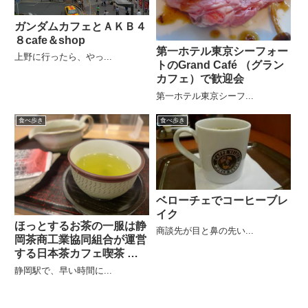
ガンダムカフェとＡＫＢ４
８cafe＆shop
第一ホテル東京シーフォー
上野に行ったら、やっ...
トのGrand Café （グラン
カフェ）で歓迎会
第一ホテル東京シーフ...
食べ歩き
食べ歩き
ベローチェでコーヒーブレ
イク
ほっとするお茶の一服は静
商談先が目と鼻の先い...
岡茶商工業協同組合が運営
する日本茶カフェ喫茶 一
茶
静岡駅で、早い時間に...