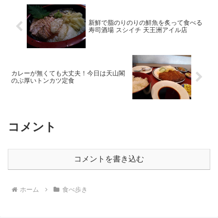
新鮮で脂のりのりの鮮魚を炙って食べる
寿司酒場 スシイチ 天王洲アイル店
カレーが無くても大丈夫！今日は天山閣
のぶ厚いトンカツ定食
コメント
コメントを書き込む
ホーム
食べ歩き