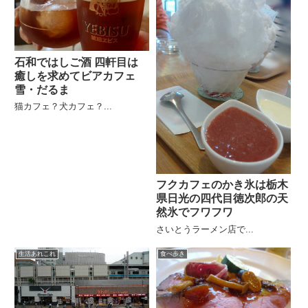
石和ではしご酒 四軒目は
癒しを求めてビアカフェ
雪・だるま
猫カフェ？犬カフェ？...
フクカフェのかき氷は栃木
県日光の四代目徳次郎の天
然氷でフワフワ
さいとうラーメン店で...
生活あれこれ
食べ歩き