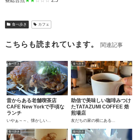
昼総合点
★★
☆☆☆
2.5
食べ歩き
カフェ
こちらも読まれています。
関連記事
食べ歩き
食べ歩き
昔からある老舗喫茶店
助信で美味しい珈琲みつけ
CAFE New Yorkで手頃な
たTATAZUMI COFFEE 焙
ランチ
煎場店
いやぁ～～、懐かしい...
友だちの家の横にある...
食べ歩き
食べ歩き