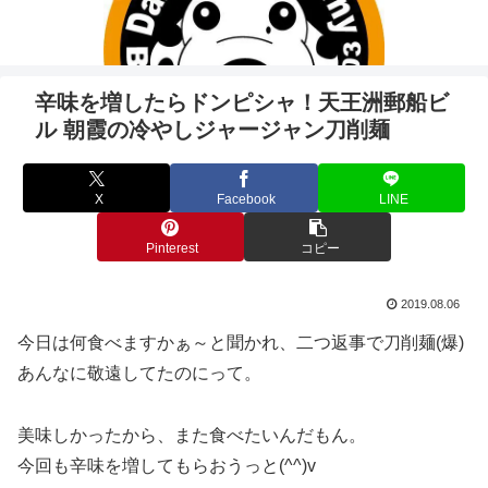
辛味を増したらドンピシャ！天王洲郵船ビ
ル 朝霞の冷やしジャージャン刀削麺
X
Facebook
LINE
Pinterest
コピー
2019.08.06
今日は何食べますかぁ～と聞かれ、二つ返事で刀削麺(爆)
あんなに敬遠してたのにって。
美味しかったから、また食べたいんだもん。
今回も辛味を増してもらおうっと(^^)v