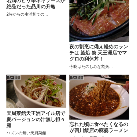
若鶏のピリ辛ネギソースが
絶品だった品川の升亀
2時からの南浦和での...
夜の割烹に備え軽めのラン
チは 鮨処 祭 天王洲店でマ
グロの利休丼！
今晩はたのしみな割烹...
食べ歩き
食べ歩き
天厨菜館天王洲アイル店で
夏バージョンの汁無し担々
忘れた頃に食べたくなるの
麺
が四川飯店の麻婆ラーメン
ハズレの無い天厨菜館...