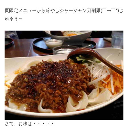
夏限定メニューから冷やしジャージャン刀削麺(￣￢￣*)じ
ゅるぅ～
さて、お味は・・・・・