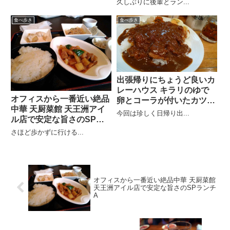
久しぶりに後輩とラン...
食べ歩き
食べ歩き
出張帰りにちょうど良いカ
レーハウス キラリのゆで
オフィスから一番近い絶品
卵とコーラが付いたカツカ
中華 天厨菜館 天王洲アイ
レー
今回は珍しく日帰り出...
ル店で安定な旨さのSPラ
ンチA
さほど歩かずに行ける...
オフィスから一番近い絶品中華 天厨菜館
天王洲アイル店で安定な旨さのSPランチ
A