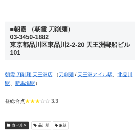
■朝霞 （朝霞 刀削麺）
03-3450-1882
東京都品川区東品川2-2-20 天王洲郵船ビル
101
朝霞 刀削麺 天王洲店
（
刀削麺
/
天王洲アイル駅
、
北品川
駅
、
新馬場駅
）
昼総合点
★★★
☆☆
3.3
食べ歩き
品川駅
麻辣