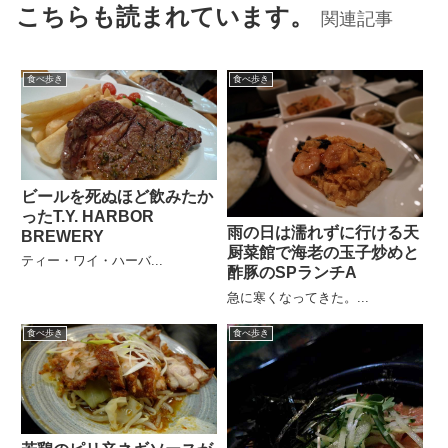
こちらも読まれています。
関連記事
食べ歩き
食べ歩き
ビールを死ぬほど飲みたか
ったT.Y. HARBOR
雨の日は濡れずに行ける天
BREWERY
厨菜館で海老の玉子炒めと
ティー・ワイ・ハーバ...
酢豚のSPランチA
急に寒くなってきた。...
食べ歩き
食べ歩き