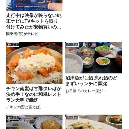
走行中は映像が映らない純
正ナビにTVキットを取り
付けてみたが安物買いの銭
失い
同乗者(孫)がテレビ...
食べ歩き
食べ歩き
沼津魚がし鮨 流れ鮨のど
まずいランチに轟沈
チキン南蛮は甘酢タレはが
お目当てのカレー屋が...
決め手！なのに和風レスト
ラン天狗で轟沈
チキン南蛮と言えば、...
食べ歩き
食べ歩き