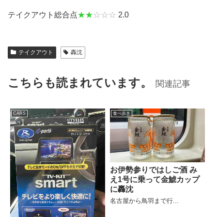
テイクアウト総合点
★★
☆☆☆
2.0
テイクアウト
轟沈
こちらも読まれています。
関連記事
CARS
食べ歩き
お伊勢参りではしご酒 み
え1号に乗って金鯱カップ
に轟沈
名古屋から鳥羽まで行...