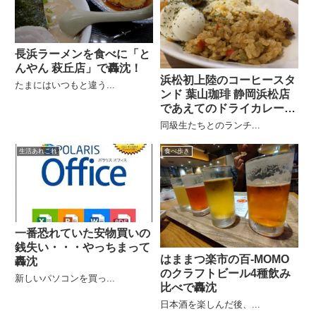
長浜ラーメンを食べに「と
んやん 萩丘店」で轟沈！
浜松初上陸のコーヒースタ
たまにはいつもと違う...
ンド 葉山珈琲 静岡浜松店
であえてのドライカレーで
轟沈
同級生たちとのランチ...
生活あれこれ
食べ歩き
一番恐れていた安物買いの
銭失い・・・やっちまって
はままつ楽市の百-MOMO
轟沈
のクラフトビール4種飲み
新しいパソコンを買っ...
比べで轟沈
日本酒を楽しんだ後、...