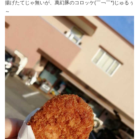
揚げたてじゃ無いが、萬幻豚のコロッケ(￣￢￣*)じゅるぅ
～