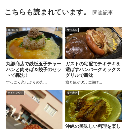
こちらも読まれています。
関連記事
食べ歩き
食べ歩き
丸源商店で鉄板玉子チャー
ガストの宅配でチキテキを
ハンと肉そば＆餃子のセッ
選ばすハンバーグミックス
トで轟沈！
グリルで轟沈
すっごく久しぶりの丸...
娘と孫がUSJに遊び...
テイクアウト
食べ歩き
沖縄の美味しい料理を楽し