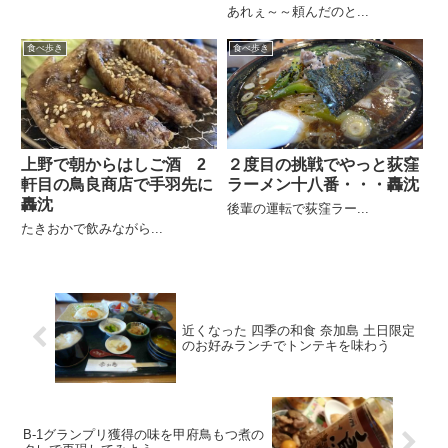
あれぇ～～頼んだのと...
食べ歩き
食べ歩き
上野で朝からはしご酒 2
２度目の挑戦でやっと荻窪
軒目の鳥良商店で手羽先に
ラーメン十八番・・・轟沈
轟沈
後輩の運転で荻窪ラー...
たきおかで飲みながら...
近くなった 四季の和食 奈加島 土日限定
のお好みランチでトンテキを味わう
B-1グランプリ獲得の味を甲府鳥もつ煮の