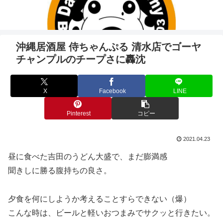
沖縄居酒屋 侍ちゃんぷる 清水店でゴーヤ
チャンプルのチープさに轟沈
X
Facebook
LINE
Pinterest
コピー
2021.04.23
昼に食べた吉田のうどん大盛で、まだ膨満感
聞きしに勝る腹持ちの良さ。
夕食を何にしようか考えることすらできない（爆）
こんな時は、ビールと軽いおつまみでサクッと行きたい。