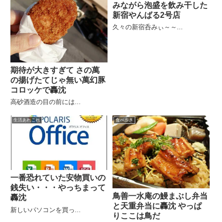
みながら泡盛を飲み干した
新宿やんばる2号店
久々の新宿呑みぃ～～...
期待が大きすぎて さの萬
の揚げたてじゃ無い萬幻豚
コロッケで轟沈
高砂酒造の目の前には...
生活あれこれ
食べ歩き
一番恐れていた安物買いの
銭失い・・・やっちまって
鳥善一水庵の鰻まぶし弁当
轟沈
と天重弁当に轟沈 やっぱ
新しいパソコンを買っ...
りここは鳥だ