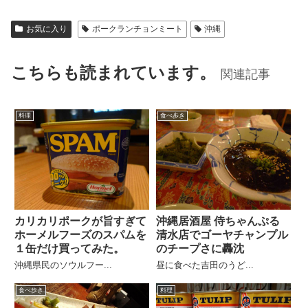
お気に入り
ポークランチョンミート
沖縄
こちらも読まれています。
関連記事
料理
食べ歩き
カリカリポークが旨すぎて
沖縄居酒屋 侍ちゃんぷる
ホーメルフーズのスパムを
清水店でゴーヤチャンプル
１缶だけ買ってみた。
のチープさに轟沈
沖縄県民のソウルフー...
昼に食べた吉田のうど...
食べ歩き
料理