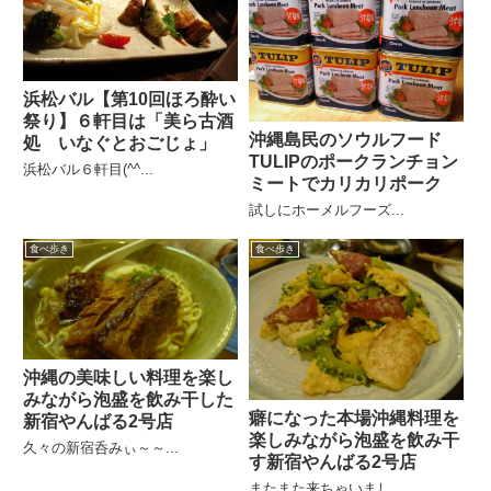
浜松バル【第10回ほろ酔い
祭り】６軒目は「美ら古酒
沖縄島民のソウルフード
処 いなぐとおごじょ」
TULIPのポークランチョン
浜松バル６軒目(^^...
ミートでカリカリポーク
試しにホーメルフーズ...
食べ歩き
食べ歩き
沖縄の美味しい料理を楽し
みながら泡盛を飲み干した
癖になった本場沖縄料理を
新宿やんばる2号店
楽しみながら泡盛を飲み干
久々の新宿呑みぃ～～...
す新宿やんばる2号店
またまた来ちゃいまし...