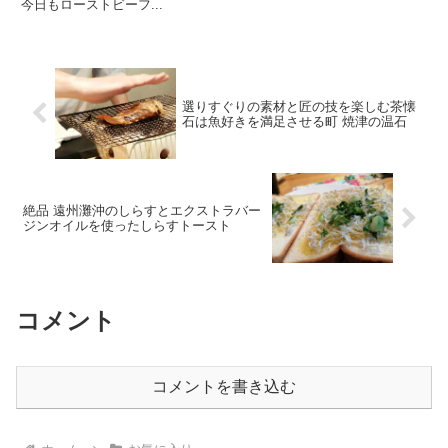
ローストビーフ
今日もローストビーフ...
選りすぐりの素材と匠の技を楽しむ茶懐
石は魚好きを満足させる町 焼津の温石
絶品 遠州灘沖のしらすとエクストラバー
ジンオイルを使ったしらすトースト
コメント
コメントを書き込む