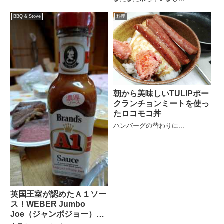
BBQ & Stove
料理
朝から美味しいTULIPポー
クランチョンミートを使っ
たロコモコ丼
ハンバーグの替わりに...
英国王室が認めたＡ１ソー
ス！WEBER Jumbo
Joe（ジャンボジョー）で