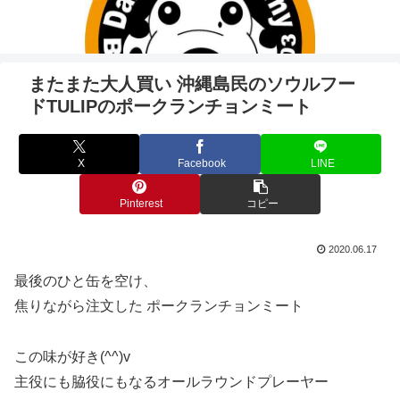
またまた大人買い 沖縄島民のソウルフー
ドTULIPのポークランチョンミート
X
Facebook
LINE
Pinterest
コピー
2020.06.17
最後のひと缶を空け、
焦りながら注文した ポークランチョンミート
この味が好き(^^)v
主役にも脇役にもなるオールラウンドプレーヤー