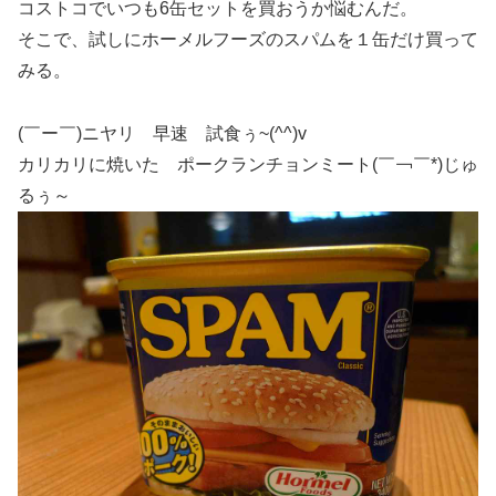
コストコでいつも6缶セットを買おうか悩むんだ。
そこで、試しにホーメルフーズのスパムを１缶だけ買って
みる。
(￣ー￣)ニヤリ 早速 試食ぅ~(^^)v
カリカリに焼いた ポークランチョンミート(￣￢￣*)じゅ
るぅ～