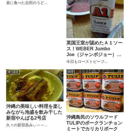
昼に食べた吉田のうど...
英国王室が認めたＡ１ソー
ス！WEBER Jumbo
Joe（ジャンボジョー）で
ローストビーフ
今日もローストビーフ...
食べ歩き
料理
沖縄の美味しい料理を楽し
みながら泡盛を飲み干した
沖縄島民のソウルフード
新宿やんばる2号店
TULIPのポークランチョン
久々の新宿呑みぃ～～...
ミートでカリカリポーク