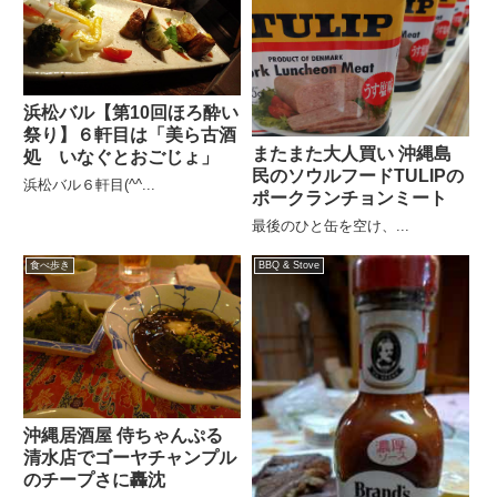
浜松バル【第10回ほろ酔い
祭り】６軒目は「美ら古酒
またまた大人買い 沖縄島
処 いなぐとおごじょ」
民のソウルフードTULIPの
浜松バル６軒目(^^...
ポークランチョンミート
最後のひと缶を空け、...
食べ歩き
BBQ & Stove
沖縄居酒屋 侍ちゃんぷる
清水店でゴーヤチャンプル
のチープさに轟沈