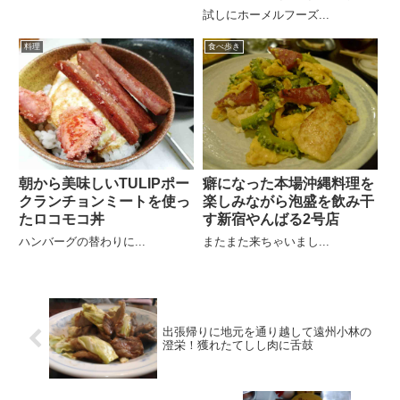
試しにホーメルフーズ...
料理
食べ歩き
朝から美味しいTULIPポー
癖になった本場沖縄料理を
クランチョンミートを使っ
楽しみながら泡盛を飲み干
たロコモコ丼
す新宿やんばる2号店
ハンバーグの替わりに...
またまた来ちゃいまし...
出張帰りに地元を通り越して遠州小林の
澄栄！獲れたてしし肉に舌鼓