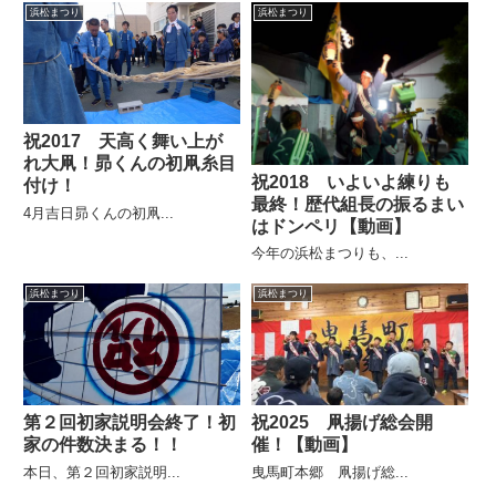
浜松まつり
浜松まつり
祝2017 天高く舞い上が
れ大凧！昴くんの初凧糸目
祝2018 いよいよ練りも
付け！
最終！歴代組長の振るまい
4月吉日昴くんの初凧...
はドンペリ【動画】
今年の浜松まつりも、...
浜松まつり
浜松まつり
祝2025 凧揚げ総会開
第２回初家説明会終了！初
催！【動画】
家の件数決まる！！
曳馬町本郷 凧揚げ総...
本日、第２回初家説明...