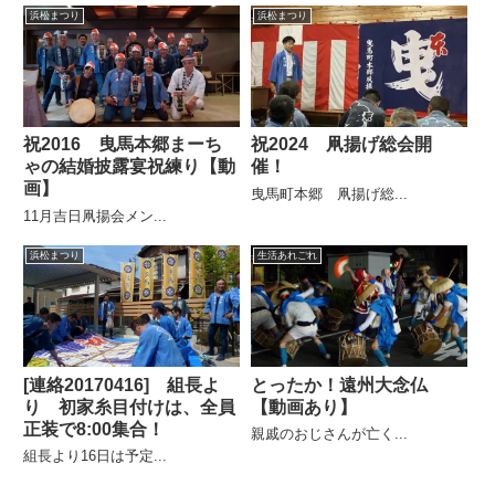
浜松まつり
浜松まつり
祝2016 曳馬本郷まーち
祝2024 凧揚げ総会開
ゃの結婚披露宴祝練り【動
催！
画】
曳馬町本郷 凧揚げ総...
11月吉日凧揚会メン...
浜松まつり
生活あれこれ
[連絡20170416] 組長よ
とったか！遠州大念仏
り 初家糸目付けは、全員
【動画あり】
正装で8:00集合！
親戚のおじさんが亡く...
組長より16日は予定...