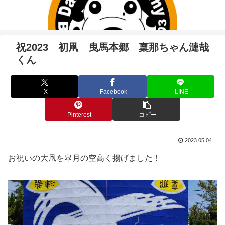
祝2023 初凧 曳馬本郷 稟那ちゃん漣哉
くん
X
Facebook
LINE
Pinterest
コピー
2023.05.04
お祝いの大凧を皐月の空高く揚げました！