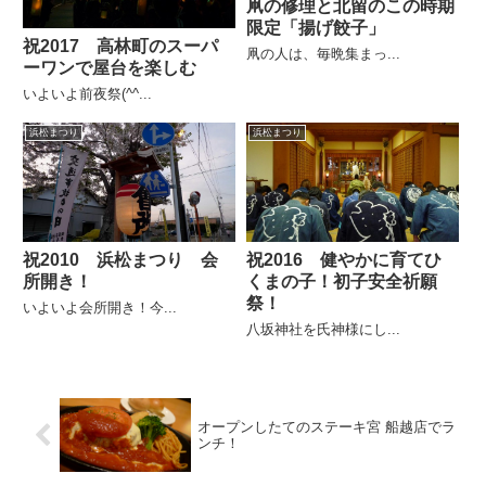
凧の修理と北留のこの時期
限定「揚げ餃子」
祝2017 高林町のスーパ
凧の人は、毎晩集まっ...
ーワンで屋台を楽しむ
いよいよ前夜祭(^^...
浜松まつり
浜松まつり
祝2010 浜松まつり 会
祝2016 健やかに育てひ
所開き！
くまの子！初子安全祈願
祭！
いよいよ会所開き！今...
八坂神社を氏神様にし...
オープンしたてのステーキ宮 船越店でラ
ンチ！