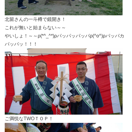
北留さんの一斗樽で鏡開き！
これが無いと始まらない～～
やいしょ！～～ρ(*^_^*)ρパッパッパッパρ(^o^)ρパッパカ
パッパッ！！！
ご満悦なTWOＴＯＰ！