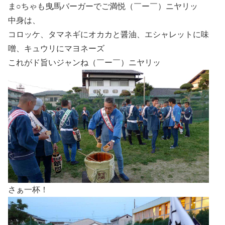
ま○ちゃも曳馬バーガーでご満悦（￣ー￣）ニヤリッ
中身は、
コロッケ、タマネギにオカカと醤油、エシャレットに味
噌、キュウリにマヨネーズ
これがド旨いジャンね（￣ー￣）ニヤリッ
さぁ一杯！