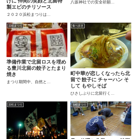
げに 仲間の笑顔と北留特
八坂神社での安全祈願...
製エビのチリソース
２０２０浜松まつりは...
浜松まつり
食べ歩き
準備作業で北留ロスを埋め
る豊川北留の餃子とたまり
町中華が恋しくなったら北
焼き
留で 餃子に チャーハン そ
まつり期間中、自然と...
して もやしそば
ひさしぶりに北留行く...
浜松まつり
浜松まつり