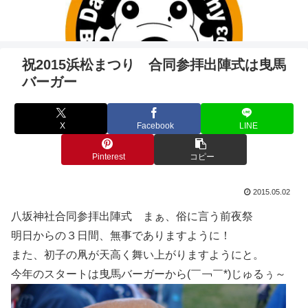
祝2015浜松まつり 合同参拝出陣式は曳馬
バーガー
X
Facebook
LINE
Pinterest
コピー
2015.05.02
八坂神社合同参拝出陣式 まぁ、俗に言う前夜祭
明日からの３日間、無事でありますように！
また、初子の凧が天高く舞い上がりますようにと。
今年のスタートは曳馬バーガーから(￣￢￣*)じゅるぅ～