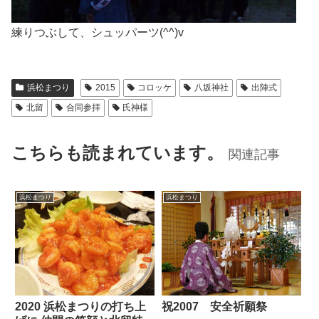
練りつぶして、シュッパーツ(^^)v
浜松まつり
2015
コロッケ
八坂神社
出陣式
北留
合同参拝
氏神様
こちらも読まれています。
関連記事
浜松まつり
浜松まつり
2020 浜松まつりの打ち上
祝2007 安全祈願祭