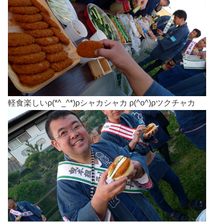
軽食楽しいρ(*^_^*)ρシャカシャカ ρ(^o^)ρツクチャカ