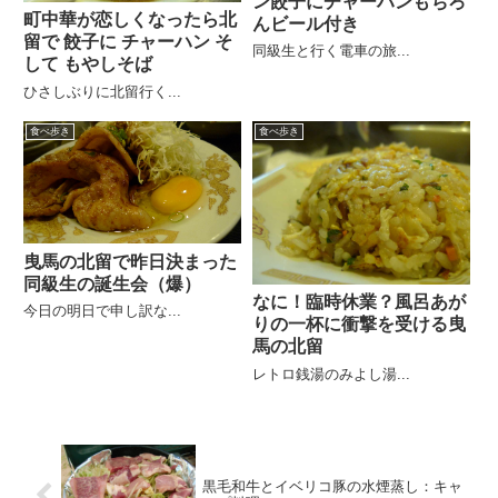
ン餃子にチャーハンもちろ
町中華が恋しくなったら北
んビール付き
留で 餃子に チャーハン そ
同級生と行く電車の旅...
して もやしそば
ひさしぶりに北留行く...
食べ歩き
食べ歩き
曳馬の北留で昨日決まった
同級生の誕生会（爆）
なに！臨時休業？風呂あが
今日の明日で申し訳な...
りの一杯に衝撃を受ける曳
馬の北留
レトロ銭湯のみよし湯...
黒毛和牛とイベリコ豚の水煙蒸し：キャ