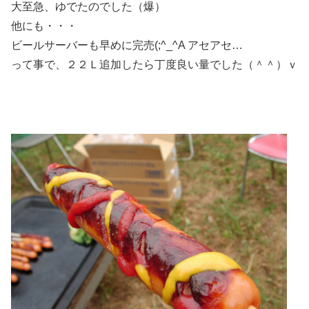
大至急、ゆでたのでした（爆）
他にも・・・
ビールサーバーも早めに完売(;^_^A アセアセ…
って事で、２２Ｌ追加したら丁度良い量でした（＾＾）ｖ