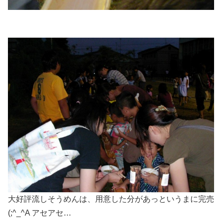
大好評流しそうめんは、用意した分があっというまに完売
(;^_^A アセアセ…