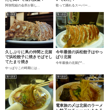
阿弥陀組の会所が新し...
歌って踊れるスーパー...
食べ歩き
食べ歩き
今年最後の浜松餃子はやっ
久しぶりに凧の仲間と北留
ぱり北留
で浜松餃子に焼きそばそし
てたまり焼き
今年最後の北留(^^...
やっぱりこの時期には...
食べ歩き
食べ歩き
電車旅の〆は北留のラーメ