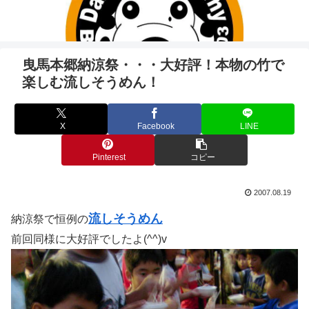
曳馬本郷納涼祭・・・大好評！本物の竹で
楽しむ流しそうめん！
X
Facebook
LINE
Pinterest
コピー
2007.08.19
流しそうめん
納涼祭で恒例の
前回同様に大好評でしたよ(^^)v