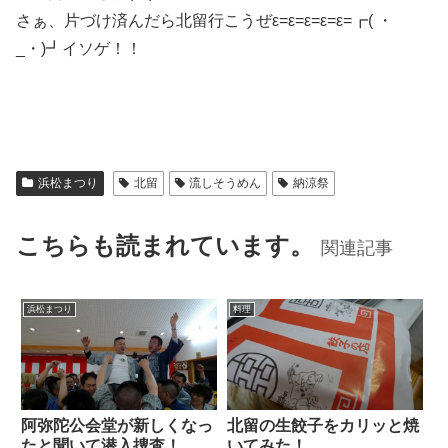
さぁ、片づけ済んだら北留行こうぜε=ε=ε=ε=ε=┏( ・
_・)┛イソゲ！！
浜松まつり
北留
流しそうめん
納涼祭
こちらも読まれています。
関連記事
浜松まつり
料理
阿弥陀公会堂が新しくなっ
北留の生餃子をカリッと焼
たと聞いて潜入捜査！
いてみた！