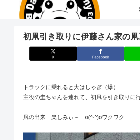
初凧引き取りに伊藤さん家の凧
X
Facebook
トラックに乗れると大はしゃぎ（爆）
主役の圭ちゃんを連れて、初凧を引き取りに
凧の出来 楽しみぃ～ o(^-^)oワクワク