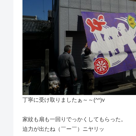
丁寧に受け取りましたぁ～～(^^)v
家紋も扇も一回りでっかくしてもらった。
迫力が出たね（￣ー￣）ニヤリッ