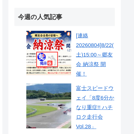
今週の人気記事
[連絡
20260804]8/22(
土)15:00～郷友
会 納涼祭 開
催！
富士スピードウ
ェイ「8度6分か
なり重症!! ハチ
ロク走行会
Vol.28」