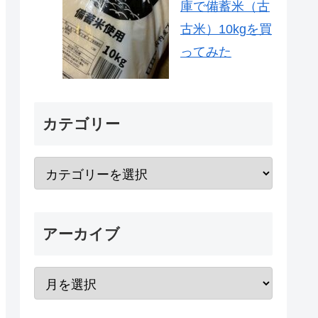
庫で備蓄米（古
古米）10kgを買
ってみた
カテゴリー
アーカイブ