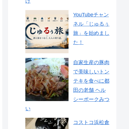
け
YouTubeチャン
ネル「じゅるぅ
旅」を始めまし
た！
自家生産の豚肉
で美味しいトン
テキを食べに都
田の老舗 ヘル
シーポークみつ
い
コストコ浜松倉