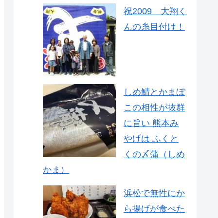
祝2009 大翔く
んの糸目付け！
しめ鯖とかまぼ
この相性が抜群
に旨い 熊本み
やげは ふくと
くの〆蒲（しめ
かま）
浜松で無性にか
ら揚げが食べた