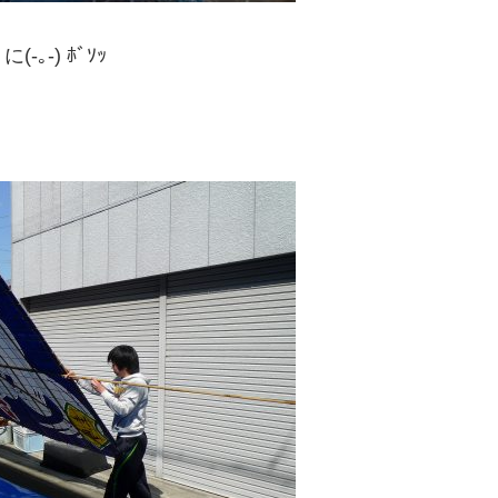
-) ﾎﾞｿｯ