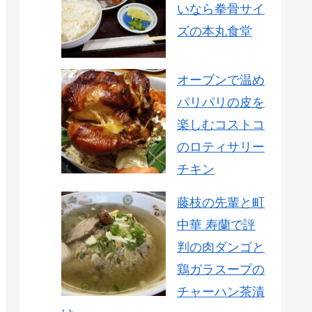
いなら拳骨サイ
ズの本丸食堂
オーブンで温め
パリパリの皮を
楽しむコストコ
のロティサリー
チキン
藤枝の先輩と町
中華 寿蘭で評
判の肉ダンゴと
鶏ガラスープの
チャーハン茶漬