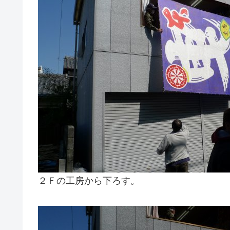
２Ｆの工房から下ろす。