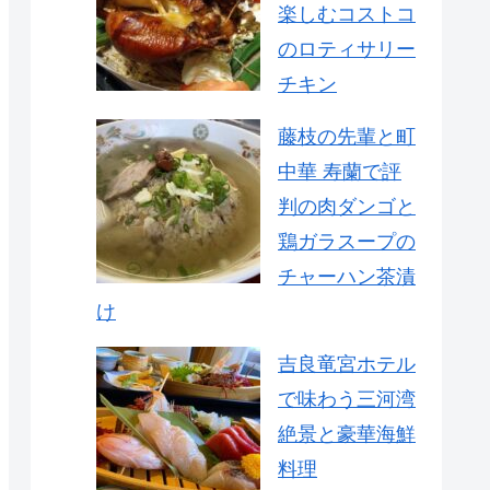
楽しむコストコ
のロティサリー
チキン
藤枝の先輩と町
中華 寿蘭で評
判の肉ダンゴと
鶏ガラスープの
チャーハン茶漬
け
吉良竜宮ホテル
で味わう三河湾
絶景と豪華海鮮
料理