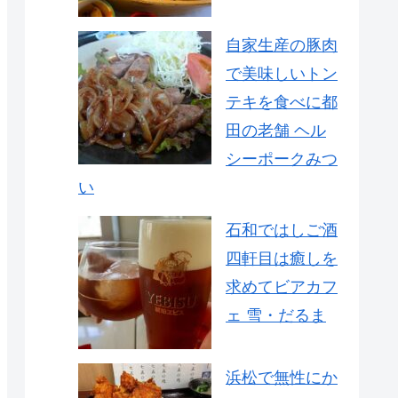
自家生産の豚肉
で美味しいトン
テキを食べに都
田の老舗 ヘル
シーポークみつ
い
石和ではしご酒
四軒目は癒しを
求めてビアカフ
ェ 雪・だるま
浜松で無性にか