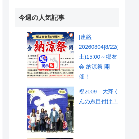
今週の人気記事
[連絡
20260804]8/22(
土)15:00～郷友
会 納涼祭 開
催！
祝2009 大翔く
んの糸目付け！