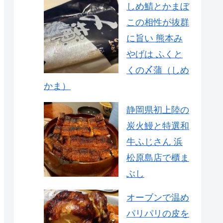
しめ鯖とかまぼ
この相性が抜群
に旨い 熊本み
やげは ふくと
くの〆蒲（しめ
かま）
静岡県初上陸の
炭火鰻と特選和
牛ふじさん 浜
松原島店で櫃ま
ぶし
オーブンで温め
パリパリの皮を