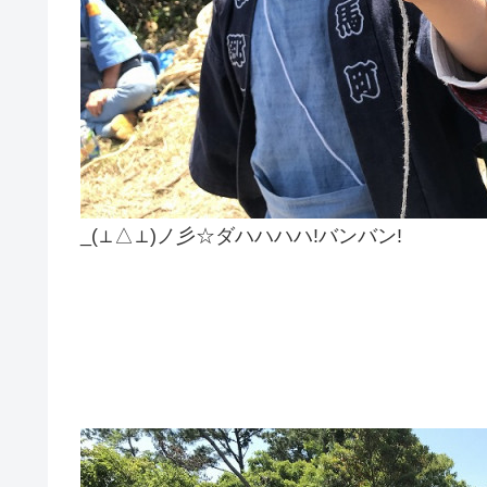
_(⊥△⊥)ノ彡☆ダハハハハ!バンバン!