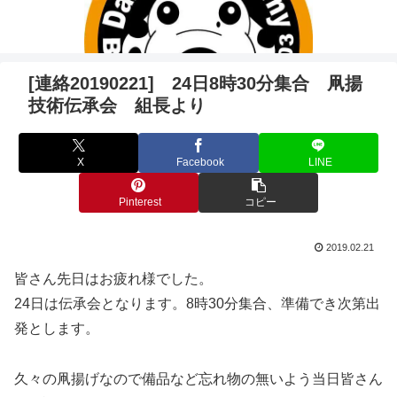
[連絡20190221] 24日8時30分集合 凧揚
技術伝承会 組長より
X
Facebook
LINE
Pinterest
コピー
2019.02.21
皆さん先日はお疲れ様でした。
24日は伝承会となります。8時30分集合、準備でき次第出
発とします。
久々の凧揚げなので備品など忘れ物の無いよう当日皆さん