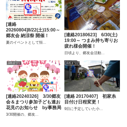
[連絡
20260804]8/22(土)15:00～
[連絡20180623] 6/30(土)
郷友会 納涼祭 開催！
19:00～ つまみ持ち寄りお
夏のイベントとして恒...
疲れ様会開催！
日頃より、郷友会活動...
浜松まつり
浜松まつり
[連絡20240326] 3/30郷友
[連絡 20170407] 初家糸
会＆まつり参加子ども連お
目付け日程変更！
花見のお知らせ by事務局
9日に予定していた小...
3/30開催の、郷友...