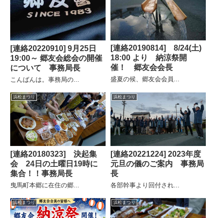
[連絡20190814] 8/24(土)
[連絡20220910] 9月25日
18:00 より 納涼祭開
19:00～ 郷友会総会の開催
催！ 郷友会会長
について 事務局長
盛夏の候、郷友会会員...
こんばんは。事務局の...
浜松まつり
浜松まつり
[連絡20180323] 決起集
[連絡20221224] 2023年度
会 24日の土曜日19時に
元旦の儀のご案内 事務局
集合！！事務局長
長
曳馬町本郷に在住の郷...
各部幹事より回付され...
浜松まつり
浜松まつり